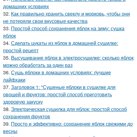
домашних условиях
32.
Как правильно хранить свеклу и морковь, чтобы они
не потеряли свои вкусовые качества
33.
Простой способ сохранения яблок на зиму: сушка
яблок
34.
Сделать цукаты из яблок в домашней сушилке:
простой рецепт
35.
Высушивание яблок в электросушилке: сколько яблок
можно обработать за один раз
36.
Сушь яблоки в домашних условиях: лучшие
лайфхаки
37.
Заголовок 1: "Сушеные яблоки в сушилке для
овощей и фруктов: простой способ приготовить
здоровую закуску
38.
Электрическая сушилка для яблок: простой способ
сохранения фруктов
39.
Просто и эффективно: сохранение яблок свежими до
весны