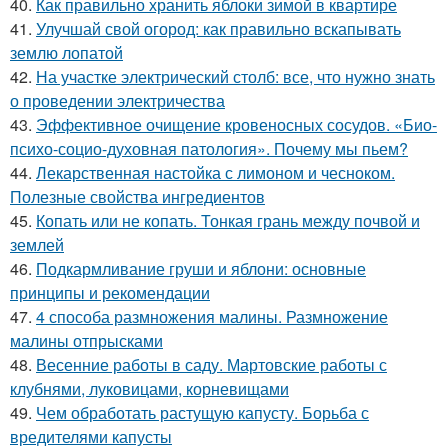
40.
Как правильно хранить яблоки зимой в квартире
41.
Улучшай свой огород: как правильно вскапывать
землю лопатой
42.
На участке электрический столб: все, что нужно знать
о проведении электричества
43.
Эффективное очищение кровеносных сосудов. «Био-
психо-социо-духовная патология». Почему мы пьем?
44.
Лекарственная настойка с лимоном и чесноком.
Полезные свойства ингредиентов
45.
Копать или не копать. Тонкая грань между почвой и
землей
46.
Подкармливание груши и яблони: основные
принципы и рекомендации
47.
4 способа размножения малины. Размножение
малины отпрысками
48.
Весенние работы в саду. Мартовские работы с
клубнями, луковицами, корневищами
49.
Чем обработать растущую капусту. Борьба с
вредителями капусты