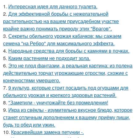
1.
Интересная идея для дачного туалета.
2.
Для эффективной борьбы с нежелательной
растительностью на вашем приусадебном участке
крайне важно понимать природу этих "Врагов".
3.
Секреты обильного урожая кабачков: мы сажаем
семена "на Ребро" для максимального эффекта.
4.
Народные средства для борьбы с камнями в почках.
5.
Каким растениям не подходит зола.
6.
Это не плод фантазии, а реальная картина: из полена
действительно торчат угрожающие отростки, схожие с
конечностями умершего.
7.
9 культур, которые стоит посадить под огурцами для
обильного урожая и крепкого здоровья растений.
8.
"Заметили - уничтожайте без промедления!
9.
Икра из свёклы - изумительно вкусное блюдо, которое
станет отличным дополнением к вашему приёму пищи,
будь то обед или ужин.
10.
Красивейшая замена петунии -.