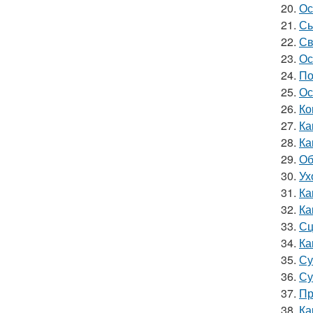
20.
Ос
21.
Сы
22.
Св
23.
Ос
24.
По
25.
Ос
26.
Ко
27.
Ка
28.
Ка
29.
Об
30.
Ух
31.
Ка
32.
Ка
33.
Сц
34.
Ка
35.
Су
36.
Су
37.
Пр
38.
Ка