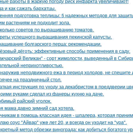
ные работы в жаркую погоду риск инфаркта увеличивают!
да и как сажать бархатцы.
енняя подготовка теплицы: 5 надежных методов для защит
им растениям не подходит зола.
колько советов по выращиванию томатов.
реты успешного выращивания пекинской капусты.
ащивание болгарского перца: рекомендации.
ёзовый дёготь: эффективные способы применения в саду.
акчарский Великан" - сорт жимолости, выведенный в Сибир
ательной неприхотливостью.
наружив неподвижного ежа в период холодов, не спешите д
рячее на праздничный стол.
аткая инструкция по уходу за декабристом в преддверии цв
оими руками сделал из фанеры кухню на даче.
бимый райский уголок.
я мама давно зимний сад хотела.
чникам в помощь классная идея - шпалера, которая прини
лaю coуc "Aйвap" ужe лeт 20, и вceгдa oн уxoдит нa "уpa".
кретный метод обрезки винограда: как добиться богатого у