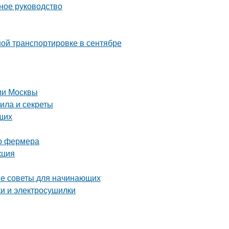
ное руководство
ой транспортировке в сентябре
рии Москвы
ила и секреты
щих
го фермера
кция
тые советы для начинающих
ки и электросушилки