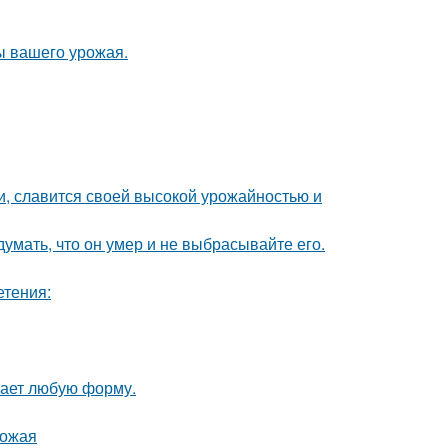
ы вашего урожая.
и, славится своей высокой урожайностью и
умать, что он умер и не выбрасывайте его.
етения:
мает любую форму.
рожая