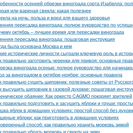
обенности осенней обрезки винограда сорта Изабелла: пол
рая или вареная свекла: какая полезнее
екла на ночь: польза и вред для вашего здоровья
енняя пересадка винограда: полное руководство по успешн
чему октябрь – лучшее время для пересадки винограда
енняя пересадка винограда: пошаговая инструкция
гда была основана Москва и кем
кие исторические личности сыграли ключевую роль в исто
к правильно заготовить черенки для привоя: основные прав
резка винограда осенью: полное руководство для начинаю
од за виноградом в октябре-ноябре: основные правила
к правильно сушить шиповник: полезные советы от Русско
к высушить шиповник в газовой духовке: пошаговая инстру
еническое обаяние: Как оркестр CAGMO покоряет зрителей
к правильно подготовить и засушить яблоки и груши: прос
шка яблок в домашних условиях: простой способ без духов
шеные яблоки: как приготовить в домашних условиях
оверенный способ: как правильно хранить морковь зимой
к правильно убрать морковь и свеклу на зиму