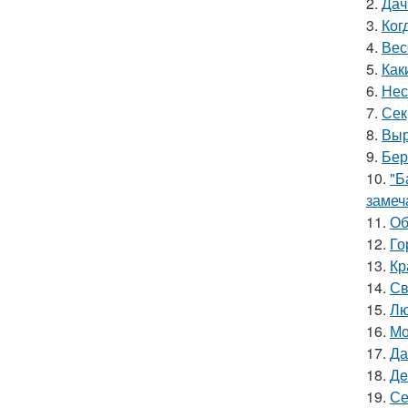
2.
Дач
3.
Ког
4.
Вес
5.
Как
6.
Нес
7.
Сек
8.
Выр
9.
Бер
10.
"Б
замеч
11.
Об
12.
Го
13.
Кр
14.
Св
15.
Лю
16.
Мо
17.
Да
18.
Дe
19.
Се