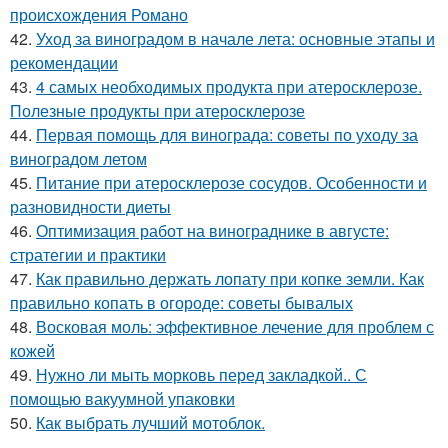
происхождения Романо
42.
Уход за виноградом в начале лета: основные этапы и
рекомендации
43.
4 самых необходимых продукта при атеросклерозе.
Полезные продукты при атеросклерозе
44.
Первая помощь для винограда: советы по уходу за
виноградом летом
45.
Питание при атеросклерозе сосудов. Особенности и
разновидности диеты
46.
Оптимизация работ на винограднике в августе:
стратегии и практики
47.
Как правильно держать лопату при копке земли. Как
правильно копать в огороде: советы бывалых
48.
Восковая моль: эффективное лечение для проблем с
кожей
49.
Нужно ли мыть морковь перед закладкой.. С
помощью вакуумной упаковки
50.
Как выбрать лучший мотоблок.