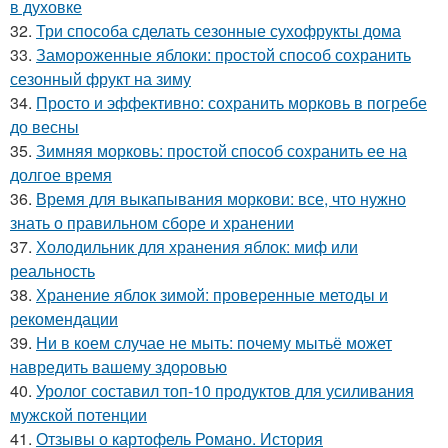
в духовке
32.
Три способа сделать сезонные сухофрукты дома
33.
Замороженные яблоки: простой способ сохранить
сезонный фрукт на зиму
34.
Просто и эффективно: сохранить морковь в погребе
до весны
35.
Зимняя морковь: простой способ сохранить ее на
долгое время
36.
Время для выкапывания моркови: все, что нужно
знать о правильном сборе и хранении
37.
Холодильник для хранения яблок: миф или
реальность
38.
Хранение яблок зимой: проверенные методы и
рекомендации
39.
Ни в коем случае не мыть: почему мытьё может
навредить вашему здоровью
40.
Уролог составил топ-10 продуктов для усиливания
мужской потенции
41.
Отзывы о картофель Романо. История