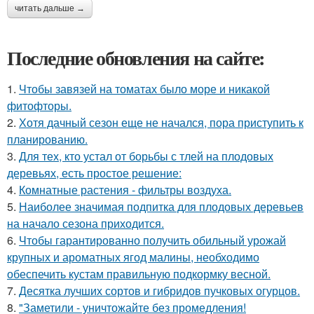
читать дальше →
Последние обновления на сайте:
1.
Чтобы завязей на томатах было море и никакой
фитофторы.
2.
Хотя дачный сезон еще не начался, пора приступить к
планированию.
3.
Для тех, кто устал от борьбы с тлей на плодовых
деревьях, есть простое решение:
4.
Комнатные растения - фильтры воздуха.
5.
Наиболее значимая подпитка для плодовых деревьев
на начало сезона приходится.
6.
Чтобы гарантированно получить обильный урожай
крупных и ароматных ягод малины, необходимо
обеспечить кустам правильную подкормку весной.
7.
Десятка лучших сортов и гибридов пучковых огурцов.
8.
"Заметили - уничтожайте без промедления!