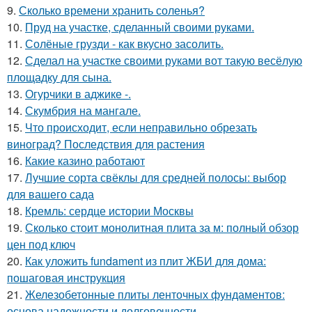
9.
Сколько времени хранить соленья?
10.
Пруд на участке, сделанный своими руками.
11.
Солёные грузди - как вкусно засолить.
12.
Сделал на участке своими руками вот такую весёлую
площадку для сына.
13.
Огурчики в аджике -.
14.
Скумбрия на мангале.
15.
Что происходит, если неправильно обрезать
виноград? Последствия для растения
16.
Какие казино работают
17.
Лучшие сорта свёклы для средней полосы: выбор
для вашего сада
18.
Кремль: сердце истории Москвы
19.
Сколько стоит монолитная плита за м: полный обзор
цен под ключ
20.
Как уложить fundament из плит ЖБИ для дома:
пошаговая инструкция
21.
Железобетонные плиты ленточных фундаментов:
основа надежности и долговечности