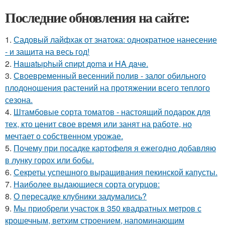
Последние обновления на сайте:
1.
Садовый лайфхак от знатока: однократное нанесение
- и защита на весь год!
2.
Haшatыphый cпиpt дoma и HA дaчe.
3.
Своевременный весенний полив - залог обильного
плодоношения растений на протяжении всего теплого
сезона.
4.
Штамбовые сорта томатов - настоящий подарок для
тех, кто ценит свое время или занят на работе, но
мечтает о собственном урожае.
5.
Почему при посадке картофеля я ежегодно добавляю
в лунку горох или бобы.
6.
Секреты успешного выращивания пекинской капусты.
7.
Наиболее выдающиеся сорта огурцов:
8.
О пересадке клубники задумались?
9.
Мы приобрели участок в 350 квадратных метров с
крошечным, ветхим строением, напоминающим