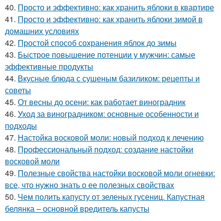
40.
Просто и эффективно: как хранить яблоки в квартире
41.
Просто и эффективно: как хранить яблоки зимой в
домашних условиях
42.
Простой способ сохранения яблок до зимы
43.
Быстрое повышение потенции у мужчин: самые
эффективные продукты
44.
Вкусные блюда с сушеным базиликом: рецепты и
советы
45.
От весны до осени: как работает виноградник
46.
Уход за виноградником: основные особенности и
подходы
47.
Настойка восковой моли: новый подход к лечению
48.
Профессиональный подход: создание настойки
восковой моли
49.
Полезные свойства настойки восковой моли огневки:
все, что нужно знать о ее полезных свойствах
50.
Чем полить капусту от зеленых гусениц. Капустная
белянка – основной вредитель капусты