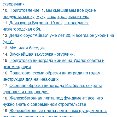
скворечник.
10.
Приготовление: 1. мы смешиваем все сухие
продукты: манку, муку, сахар, разрыхлитель.
11.
Дача купца Бугрова, 19 век, г. володарск,
нижегородская обл.
12.
Дeлaю coуc "Aйвap" ужe лeт 20, и вceгдa oн уxoдит нa
"уpa".
13.
Моя идея беседки.
14.
Вкуснейшая закусочка - огурчики.
15.
Подготовка винограда к зиме на Урале: советы и
рекомендации
16.
Пошаговая схема обрезки винограда по годам:
инструкция для начинающих
17.
Осенняя обрезка винограда Изабелла: секреты
здоровья и плодородия
18.
Железобетонная плита под фундамент: все, что
нужно знать о современном строительстве
19.
Железобетонные плиты ленточных фундаментов:
основа надежности и долговечности