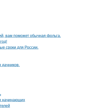
ий, вам поможет обычная фольга.
год!
ые сроки для России.
я дачников.
ь
ля начинающих
телей