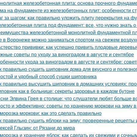
нолитная железобетонная плита: основа прочного фундам
ма на фундаменте из железобетонных плит: особенности ст
г за шагом: как правильно уложить плиту перекрытия на ф
лезобетонная плита под фундамент: все, что нужно знать 
еимущества железобетонной монолитной фундаментной пли
е в Воронеже можно заниматься спортом на свежем воздух
стерство прививки: как успешно привить плодовые деревь
жные советы по уходу за виноградом в августе и сентябре
обенности ухода за виноградом в августе и сентябре: сов
к правильно сушить шиповник дома для вкусного и полезно
остой и удобный способ сушки шиповника
к правильно высушить шиповник в домашних условиях: про
повник как в больнице: секреты здоровья в каждом бутоне
сни Элвина Грея в столице: что слушатели любят больше в
осто и эффективно: советы по хранению моркови на зиму в
морозка моркови: как это сделать правильно
к правильно сушить яблоки на зиму: проверенные рецепты 
ексей Глызин: от Рязани до мира
морозка и хранение яблок: как сделать их свежими и сочны