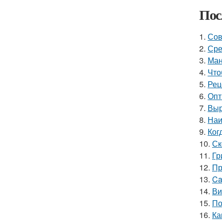
Пос
1.
Сов
2.
Сре
3.
Ман
4.
Что
5.
Рец
6.
Опт
7.
Выр
8.
Наи
9.
Ког
10.
Ск
11.
Гр
12.
Пр
13.
Ca
14.
Ви
15.
По
16.
Ка