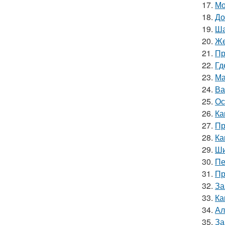
17.
Мо
18.
До
19.
Ша
20.
Же
21.
Пр
22.
Гд
23.
Ма
24.
Ва
25.
Ос
26.
Ка
27.
Пр
28.
Ка
29.
Ши
30.
Пе
31.
Пр
32.
За
33.
Ка
34.
Ал
35.
За