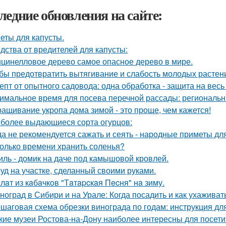
ледние обновления на сайте:
еты для капусты.
дства от вредителей для капусты:
цинелловое дерево самое опасное дерево в мире.
бы предотвратить вытягивание и слабость молодых растен
епт от опытного садовода: одна обработка - защита на весь 
имальное время для посева перечной рассады: региональн
ащивание укропа дома зимой - это проще, чем кажется!
более выдающиеся сорта огурцов:
да не рекомендуется сажать и сеять - народные приметы дл
олько времени хранить соленья?
иль - домик на даче под камышовой кровлей.
уд на участке, сделанный своими руками.
лaт из кaбaчкoв "Тaтapcкaя Пecня" нa зиму.
ноград в Сибири и на Урале: Когда посадить и как ухаживат
шаговая схема обрезки винограда по годам: инструкция д
кие музеи Ростова-на-Дону наиболее интересны для посети