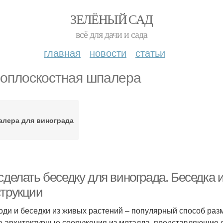
ЗЕЛЁНЫЙ САД
всё для дачи и сада
главная
новости
статьи
оплоскостная шпалера
лера для винограда
сделать беседку для винограда. Беседка 
струкции
оди и беседки из живых растений – популярный способ ра
е архитектурные сооружения из металла, представляющие со