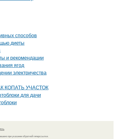
ивных способов
ощью диеты
в
оты и рекомендации
вания ягод
едении электричества
КАК КОПАТЬ УЧАСТОК
отоблоки для дачи
тоблоки
язь
решено при указании обратной гиперссылки.