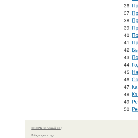
36.
Пр
37.
Пр
38.
Пр
39.
Пр
40.
По
41.
Пр
42.
Бы
43.
По
44.
Го
45.
На
46.
Со
47.
Ка
48.
Ка
49.
Ре
50.
Ре
© 2026 Зелёный сад
Всё для дачи и сада