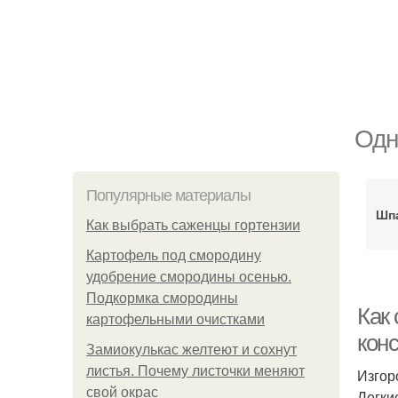
Одн
Популярные материалы
Шпа
Как выбрать саженцы гортензии
Картофель под смородину
удобрение смородины осенью.
Подкормка смородины
Как 
картофельными очистками
кон
Замиокулькас желтеют и сохнут
листья. Почему листочки меняют
Изгор
свой окрас
Легки