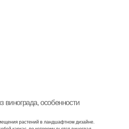
из винограда, особенности
змещения растений в ландшафтном дизайне.
бой каркас, по которому вьется виноград –