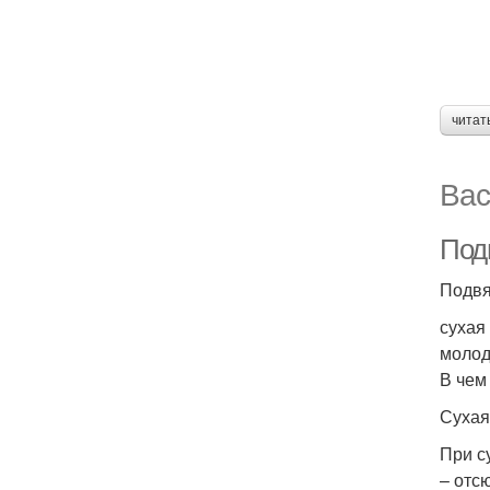
читат
Вас
Подв
Подвя
сухая
молод
В чем
Сухая
При с
– отс