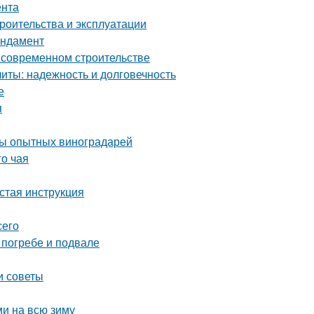
ента
роительства и эксплуатации
ундамент
о современном строительстве
ты: надежность и долговечность
е
я
еты опытных виноградарей
го чая
стая инструкция
сего
 погребе и подвале
и советы
ми на всю зиму