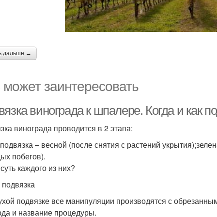
ь дальше →
 может заинтересовать
язка винограда к шпалере. Когда и как п
зка винограда проводится в 2 этапа:
 подвязка – весной (после снятия с растений укрытия);зеле
ых побегов).
 суть каждого из них?
 подвязка
ухой подвязке все манипуляции производятся с обрезанны
юда и название процедуры.