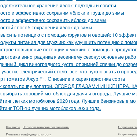
одолжительное хранение яблок: подходы и советы
осто и эффективно: сохраним яблоки и груши до зимы
осто и эффективно: сохранить яблоки до зимы
остой способ сохранения яблок до зимы
высить потенцию с помощью фруктов и овощей: 10 эффект
одукты питания для мужчин: как улучшить потенцию с пом
строе повышение потенции у мужчин с помощью продукто
дготовка виноградника к весеннему сезону: основные раб
дичный цикл виноградного куста: от зимней спячки до созре
 участке электрический столб: все, что нужно знать о пров
рт томатов Ажур F1. Описание и характеристика сорта
к копать почву лопатой. ОГОРОД ГЛАЗАМИ ИНЖЕНЕРА. 
к выбрать хороший мотоблок для дачи и огорода. Лучшие м
йтинг легких мотоблоков 2023 года. Лучшие бензиновые мо
йтинг ТОП-10 лучших мотоблоков 2023 года.
Контакты
Пользовательское соглашение
Обратная св
Политика конфидециальности
Копирование раз