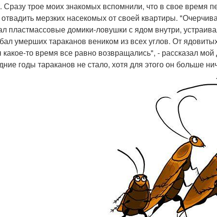
т. Сразу трое моих знакомых вспомнили, что в свое время
 отвадить мерзких насекомых от своей квартиры. "Очерчив
ал пластмассовые домики-ловушки с ядом внутри, устраива
бал умерших тараканов веником из всех углов. От ядовитых
я какое-то время все равно возвращались", - рассказал мой
дние годы тараканов не стало, хотя для этого он больше ни