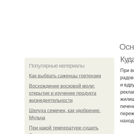
Осн
Куд
Популярные материалы
При в
Как выбрать саженцы гортензии
радов
и вдр
Восхождение восковой моли:
рекла
открытие и изучение продукта
жилищ
жизнедеятельности
печен
Шелуха семечек, как удобрение.
переж
Мульча
наход
При какой температуре сушить