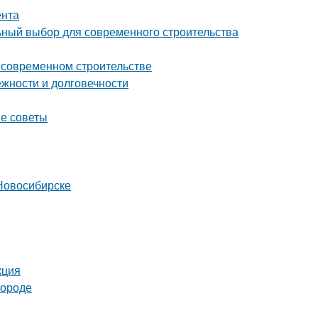
ента
ный выбор для современного строительства
о современном строительстве
жности и долговечности
ые советы
Новосибирске
кция
городе