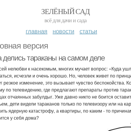
ЗЕЛЁНЫЙ САД
всё для дачи и сада
главная
новости
статьи
овная версия
а делись тараканы на самом деле
сей нелюбви к насекомым, многих мучает вопрос: «Куда уш
аться, исчезли и очень хорошо. Но, человек живет по прин
уг резкое изменение, это вызывает чувство беспокойства. К
му по телевидению, где предлагают препараты против тара
ах отчаянных забулдыг. Уже давно никто не боится оставить
ьем, дети видели тараканов только по телевизору или на ка
ить ядерную катастрофу, а квартиры, по каким - то причин
ится у себя дома?