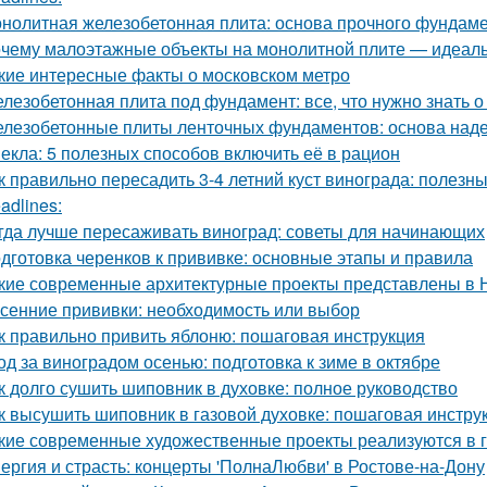
нолитная железобетонная плита: основа прочного фундам
чему малоэтажные объекты на монолитной плите — идеаль
кие интересные факты о московском метро
лезобетонная плита под фундамент: все, что нужно знать 
лезобетонные плиты ленточных фундаментов: основа наде
екла: 5 полезных способов включить её в рацион
к правильно пересадить 3-4 летний куст винограда: полезн
adlines:
гда лучше пересаживать виноград: советы для начинающих
дготовка черенков к прививке: основные этапы и правила
кие современные архитектурные проекты представлены в 
сенние прививки: необходимость или выбор
к правильно привить яблоню: пошаговая инструкция
од за виноградом осенью: подготовка к зиме в октябре
к долго сушить шиповник в духовке: полное руководство
к высушить шиповник в газовой духовке: пошаговая инстру
кие современные художественные проекты реализуются в 
ергия и страсть: концерты 'ПолнаЛюбви' в Ростове-на-Дону