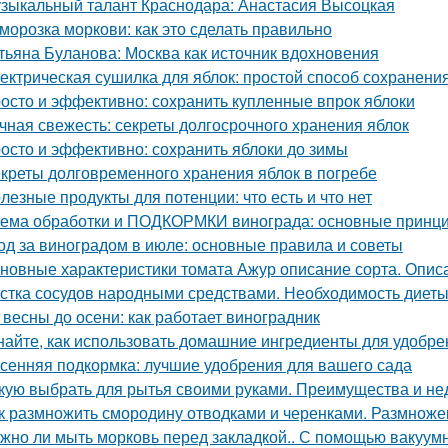
зыкальный талант Краснодара: Анастасия Высоцкая
морозка моркови: как это сделать правильно
тьяна Буланова: Москва как источник вдохновения
ектрическая сушилка для яблок: простой способ сохранени
осто и эффективно: сохранить купленные впрок яблоки
чная свежесть: секреты долгосрочного хранения яблок
осто и эффективно: сохранить яблоки до зимы
креты долговременного хранения яблок в погребе
лезные продукты для потенции: что есть и что нет
ема обработки и ПОДКОРМКИ винограда: основные принци
од за виноградом в июле: основные правила и советы
новные характеристики томата Ажур описание сорта. Опи
стка сосудов народными средствами. Необходимость диет
 весны до осени: как работает виноградник
найте, как использовать домашние ингредиенты для удобре
сенняя подкормка: лучшие удобрения для вашего сада
кую выбрать для рытья своими руками. Преимущества и не
к размножить смородину отводками и черенками. Размнож
жно ли мыть морковь перед закладкой.. С помощью вакуум