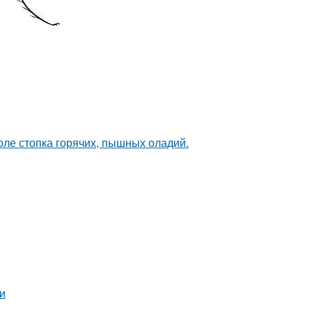
толе стопка горячих, пышных оладий.
и