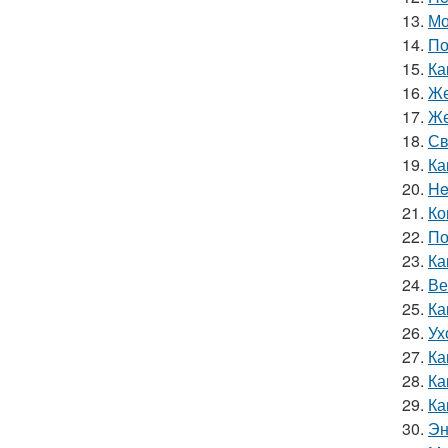
13.
Мо
14.
По
15.
Ка
16.
Же
17.
Же
18.
Св
19.
Ка
20.
He
21.
Ко
22.
По
23.
Ка
24.
Ве
25.
Ка
26.
Ух
27.
Ка
28.
Ка
29.
Ка
30.
Эн