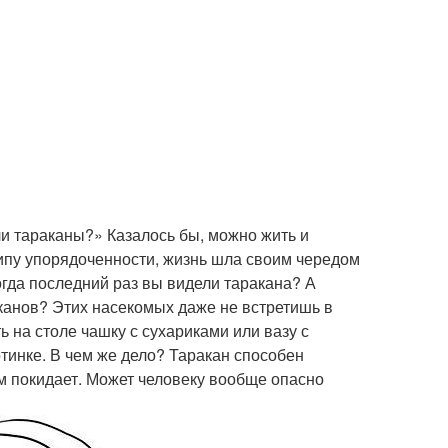
ли тараканы?» Казалось бы, можно жить и
ципу упорядоченности, жизнь шла своим чередом
огда последний раз вы видели таракана? А
канов? Этих насекомых даже не встретишь в
 на столе чашку с сухариками или вазу с
ртинке. В чем же дело? Таракан способен
ам покидает. Может человеку вообще опасно