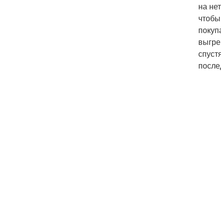
на не
чтобы
покуп
выгре
спуст
после