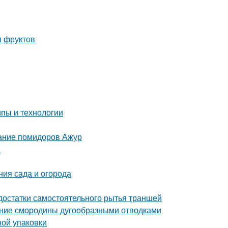
я фруктов
пы и технологии
сание помидоров Ажур
ы
ния сада и огорода
достатки самостоятельного рытья траншей
ение смородины дугообразными отводками
ной упаковки