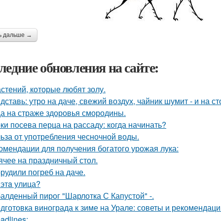
ь дальше →
ледние обновления на сайте:
астений, которые любят золу.
дставь: утро на даче, свежий воздух, чайник шумит - и на с
а на страже здоровья смородины.
ки посева перца на рассаду: когда начинать?
ьза от употребления чесночной воды.
омендации для получения богатого урожая лука:
ячее на праздничный стол.
рудили погреб на даче.
 этa улица?
алденный пирог "Шарлотка С Капустой" -.
дготовка винограда к зиме на Урале: советы и рекомендаци
adlines: