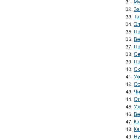
31.
Му
32.
За
33.
Та
34.
Эл
35.
Пр
36.
Ве
37.
Пр
38.
Се
39.
По
40.
Сх
41.
Ух
42.
Ос
43.
Чи
44.
От
45.
Уз
46.
Ве
47.
Ка
48.
Ка
49.
Ну