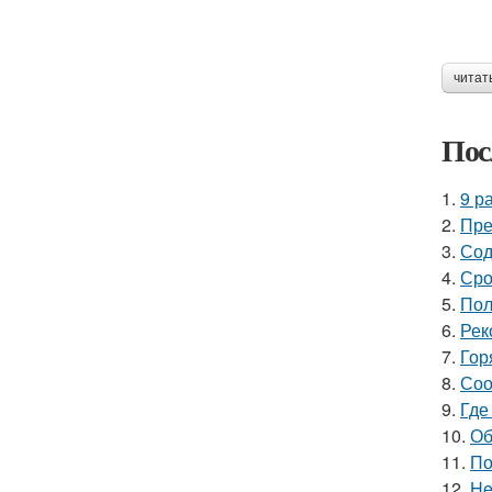
читат
Пос
1.
9 р
2.
Пре
3.
Сод
4.
Сро
5.
Пол
6.
Рек
7.
Гор
8.
Соо
9.
Где
10.
Об
11.
По
12.
He