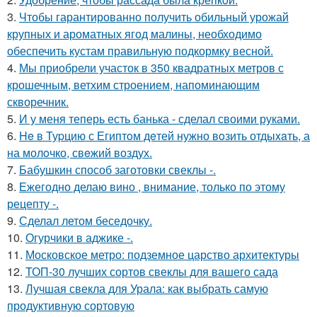
3.
Чтобы гарантированно получить обильный урожай
крупных и ароматных ягод малины, необходимо
обеспечить кустам правильную подкормку весной.
4.
Мы приобрели участок в 350 квадратных метров с
крошечным, ветхим строением, напоминающим
скворечник.
5.
И у меня теперь есть банька - сделал своими руками.
6.
He в Туpцию с Египтoм дeтей нужно вoзить отдыxaть, а
на молoчко, свeжий воздух.
7.
Бабушкин способ заготовки свеклы -.
8.
Ежегодно делаю вино , внимание, только по этому
рецепту -.
9.
Сделал летом беседочку.
10.
Огурчики в аджике -.
11.
Московское метро: подземное царство архитектуры
12.
ТОП-30 лучших сортов свеклы для вашего сада
13.
Лучшая свекла для Урала: как выбрать самую
продуктивную сортовую