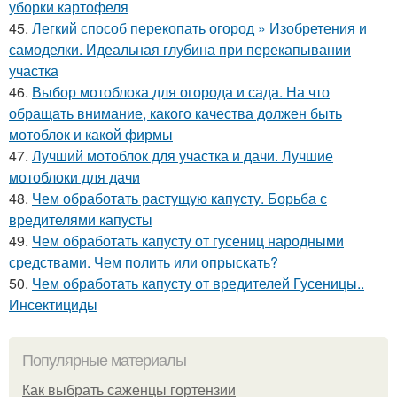
уборки картофеля
45.
Легкий способ перекопать огород » Изобретения и
самоделки. Идеальная глубина при перекапывании
участка
46.
Выбор мотоблока для огорода и сада. На что
обращать внимание, какого качества должен быть
мотоблок и какой фирмы
47.
Лучший мотоблок для участка и дачи. Лучшие
мотоблоки для дачи
48.
Чем обработать растущую капусту. Борьба с
вредителями капусты
49.
Чем обработать капусту от гусениц народными
средствами. Чем полить или опрыскать?
50.
Чем обработать капусту от вредителей Гусеницы..
Инсектициды
Популярные материалы
Как выбрать саженцы гортензии