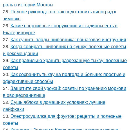
роль в истории Москвы
25.
Полное руководство: как подготовить виноград к
зимовке
26.
Какие спортивные сооружения и стадионы есть в
Екатеринбурге
27.
Как сушить плоды шиповника: пошаговая инструкция
28.
Когда собирать шиповник на сушку: полезные советы
и рекомендации
29.
Как правильно хранить разрезанную тыкву: полезные
советы
30.
Как сохранить тыкву на полгода и больше: простые и
эффективные способы
31.
Защитите свой урожай: советы по хранению моркови
в овощехранилище
32.
Сушь яблоки в домашних условиях: лучшие
лайфхаки
33.
Электросушилка для фруктов: рецепты и полезные
советы
34.
Концерты Дидюли в Красноярске: история успеха