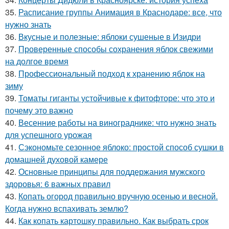
35.
Расписание группы Анимация в Краснодаре: все, что
нужно знать
36.
Вкусные и полезные: яблоки сушеные в Изидри
37.
Проверенные способы сохранения яблок свежими
на долгое время
38.
Профессиональный подход к хранению яблок на
зиму
39.
Томаты гиганты устойчивые к фитофторе: что это и
почему это важно
40.
Весенние работы на винограднике: что нужно знать
для успешного урожая
41.
Сэкономьте сезонное яблоко: простой способ сушки в
домашней духовой камере
42.
Основные принципы для поддержания мужского
здоровья: 6 важных правил
43.
Копать огород правильно вручную осенью и весной.
Когда нужно вспахивать землю?
44.
Как копать картошку правильно. Как выбрать срок