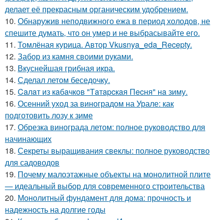
делает её прекрасным органическим удобрением.
10.
Обнаружив неподвижного ежа в период холодов, не
спешите думать, что он умер и не выбрасывайте его.
11.
Томлёная курица. Автор Vkusnya_eda_Recepty.
12.
Забор из камня своими руками.
13.
Вкуснейшая грибная икра.
14.
Сделал летом беседочку.
15.
Caлaт из кaбaчкoв "Тaтapcкaя Пecня" нa зиму.
16.
Осенний уход за виноградом на Урале: как
подготовить лозу к зиме
17.
Обрезка винограда летом: полное руководство для
начинающих
18.
Секреты выращивания свеклы: полное руководство
для садоводов
19.
Почему малоэтажные объекты на монолитной плите
— идеальный выбор для современного строительства
20.
Монолитный фундамент для дома: прочность и
надежность на долгие годы