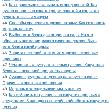
43.
Как правильно вскапывать огород лопатой. Как
нужно правильно копать грядки лопатой и когда это
делать, плюсы и минусы
44.
Способы хранения моркови на зиму. Как сохранить
морковь на зиму
45.
Выбор мотоблока для огорода и сада. На что
обращать внимание, какого качества должен быть
мотоблок и какой фирмы
46.
Защита растений от зимних морозов: основные
принципы
47.
Чем полить капусту от зеленых гусениц. Капустная
белянка – основной вредитель капусты
48.
Лучшие средства от гусениц на капусте в июле.
Причины и признаки появления
49.
Морковь в холодильнике: мыть или нет
50.
Как избавить от гусеницы на капусте народными
средствами. 5 народных способов обработать капусту от
гусениц