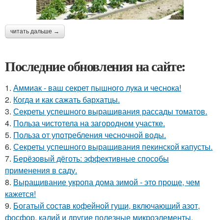
читать дальше →
Последние обновления на сайте:
1.
Аммиак - ваш секрет пышного лука и чеснока!
2.
Когда и как сажать бархатцы.
3.
Секреты успешного выращивания рассады томатов.
4.
Польза чистотела на загородном участке.
5.
Польза от употребления чесночной воды.
6.
Секреты успешного выращивания пекинской капусты.
7.
Берёзовый дёготь: эффективные способы
применения в саду.
8.
Выращивание укропа дома зимой - это проще, чем
кажется!
9.
Богатый состав кофейной гущи, включающий азот,
фосфор, калий и другие полезные микроэлементы,