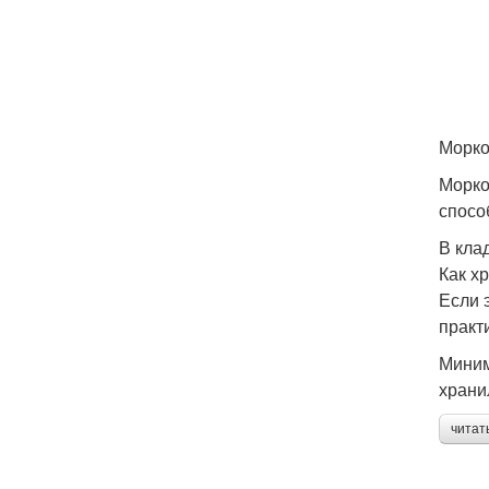
Морко
Морко
спосо
В кла
Как х
Если 
практ
Миним
храни
читат