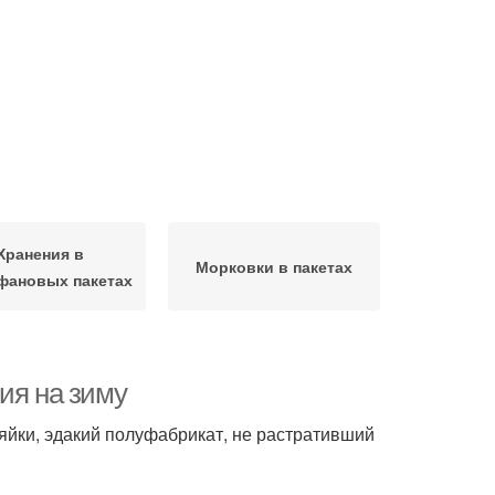
Хранения в
Морковки в пакетах
фановых пакетах
ия на зиму
яйки, эдакий полуфабрикат, не растративший