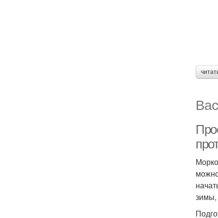
читат
Вас
Про
про
Морко
можно
начат
зимы,
Подго