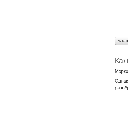
читат
Как 
Морко
Однак
разоб