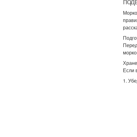
под
Морко
прави
расск
Подго
Перед
морко
Хране
Если 
1. Уб