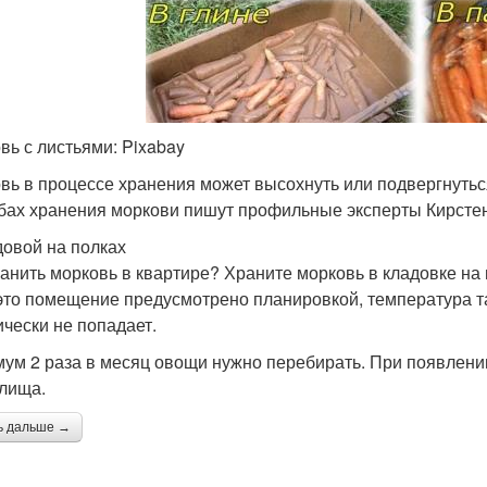
вь с листьями: Pixabay
вь в процессе хранения может высохнуть или подвергнутьс
бах хранения моркови пишут профильные эксперты Кирстен
довой на полках
ранить морковь в квартире? Храните морковь в кладовке на
это помещение предусмотрено планировкой, температура та
ически не попадает.
ум 2 раза в месяц овощи нужно перебирать. При появлении
лища.
ь дальше →