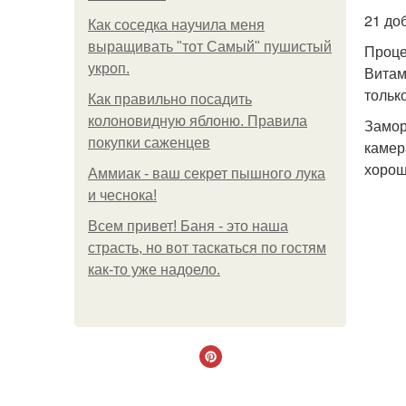
21 до
Как соседка научила меня
выращивать "тот Самый" пушистый
Проце
укроп.
Витам
тольк
Как правильно посадить
колоновидную яблоню. Правила
Замор
покупки саженцев
камер
хорош
Аммиак - ваш секрет пышного лука
и чеснока!
Всем привет! Баня - это наша
страсть, но вот таскаться по гостям
как-то уже надоело.