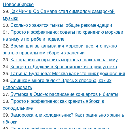
Новосибирске
29.
Как Чиж & Co Самара стал символом самарской
музыки
30.
Сколько хранятся тыквы: общие рекомендации
31.
Просто и эффективно: советы по хранению моркови
на зиму в погребе и подвале
32.
Время для выкапывания моркови: все, что нужно
знать о правильном сборе и хранении
33.
Как правильно хранить морковь в пакетах на зиму
34.
Концерты Дидюли в Красноярске: история успеха
35.
Татьяна Буланова: Москва как источник вдохновения
36.
Слишком много яблок? Здесь 3 способа, как их
использовать
37.
Бутырка в Омске: расписание концертов и билеты
38.
Просто и эффективно: как хранить яблоки в
холодильнике
39.
Заморозка или холодильник? Как правильно хранить
яблоки
40.
Просто и эффективно: советы по сохранению