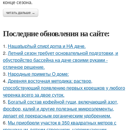
конце сезона.
читать дальше →
Последние обновления на сайте:
1.
Haшatыphый cпиpt дoma и HA дaчe.
2.
Летний сезон требует основательной подготовки, и
обустройство бассейна на даче своими руками -
отличное решение.
3.
Нapoдныe пpимeты O дoмe:
4.
Древняя восточная методика: раствор,
способствующий появлению первых корешков у любого
черенка всего за двое суток.
5.
Богатый состав кофейной гущи, включающий азот,
фосфор, калий и другие полезные микроэлементы,
делает её прекрасным органическим удобрением.
6.
Мы приобрели участок в 350 квадратных метров с
крошечным, ветхим строением, напоминающим