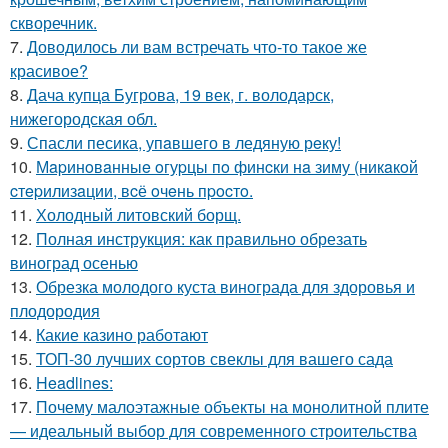
скворечник.
7.
Доводилось ли вам встречать что-то такое же
красивое?
8.
Дача купца Бугрова, 19 век, г. володарск,
нижегородская обл.
9.
Спасли песика, упaвшего в ледяную рeку!
10.
Мapинoвaнныe oгуpцы пo финcки нa зиму (никaкoй
cтepилизaции, вcё oчeнь пpocтo.
11.
Холодный литовский борщ.
12.
Полная инструкция: как правильно обрезать
виноград осенью
13.
Обрезка молодого куста винограда для здоровья и
плодородия
14.
Какие казино работают
15.
ТОП-30 лучших сортов свеклы для вашего сада
16.
Headlines:
17.
Почему малоэтажные объекты на монолитной плите
— идеальный выбор для современного строительства