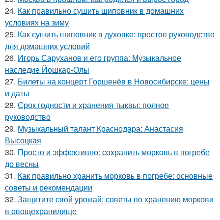
24.
Как правильно сушить шиповник в домашних
условиях на зиму
25.
Как сушить шиповник в духовке: простое руководство
для домашних условий
26.
Игорь Саруханов и его группа: Музыкальное
наследие Йошкар-Олы
27.
Билеты на концерт Горшенёв в Новосибирске: цены
и даты
28.
Срок годности и хранения тыквы: полное
руководство
29.
Музыкальный талант Краснодара: Анастасия
Высоцкая
30.
Просто и эффективно: сохранить морковь в погребе
до весны
31.
Как правильно хранить морковь в погребе: основные
советы и рекомендации
32.
Защитите свой урожай: советы по хранению моркови
в овощехранилище