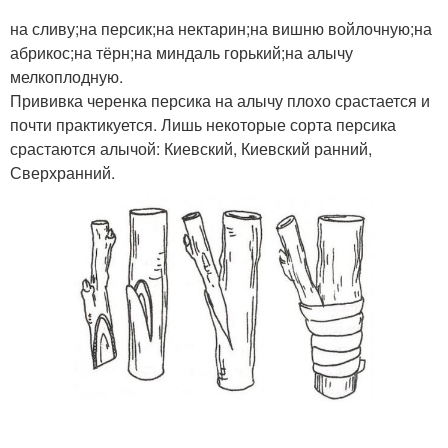
на сливу;на персик;на нектарин;на вишню войлочную;на
абрикос;на тёрн;на миндаль горький;на алычу
мелкоплодную.
Прививка черенка персика на алычу плохо срастается и
почти практикуется. Лишь некоторые сорта персика
срастаются алычой: Киевский, Киевский ранний,
Сверхранний.