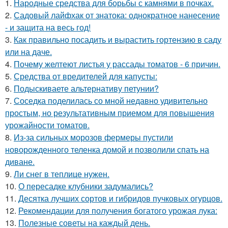
1.
Народные средства для борьбы с камнями в почках.
2.
Садовый лайфхак от знатока: однократное нанесение
- и защита на весь год!
3.
Как правильно посадить и вырастить гортензию в саду
или на даче.
4.
Почему желтеют листья у рассады томатов - 6 причин.
5.
Средства от вредителей для капусты:
6.
Подыскиваете альтернативу петунии?
7.
Соседка поделилась со мной недавно удивительно
простым, но результативным приемом для повышения
урожайности томатов.
8.
Из-за сильных морозов фермеры пустили
новорожденного теленка домой и позволили спать на
диване.
9.
Ли снег в теплице нужен.
10.
О пересадке клубники задумались?
11.
Десятка лучших сортов и гибридов пучковых огурцов.
12.
Рекомендации для получения богатого урожая лука:
13.
Полезные советы на каждый день.