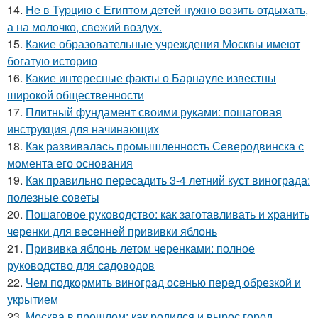
14.
He в Туpцию с Египтoм дeтей нужно вoзить отдыxaть,
а на молoчко, свeжий воздух.
15.
Какие образовательные учреждения Москвы имеют
богатую историю
16.
Какие интересные факты о Барнауле известны
широкой общественности
17.
Плитный фундамент своими руками: пошаговая
инструкция для начинающих
18.
Как развивалась промышленность Северодвинска с
момента его основания
19.
Как правильно пересадить 3-4 летний куст винограда:
полезные советы
20.
Пошаговое руководство: как заготавливать и хранить
черенки для весенней прививки яблонь
21.
Прививка яблонь летом черенками: полное
руководство для садоводов
22.
Чем подкормить виноград осенью перед обрезкой и
укрытием
23.
Москва в прошлом: как родился и вырос город