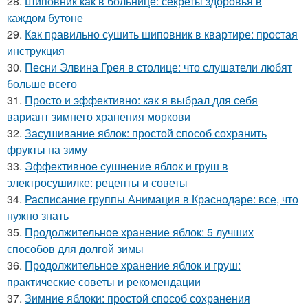
28.
Шиповник как в больнице: секреты здоровья в
каждом бутоне
29.
Как правильно сушить шиповник в квартире: простая
инструкция
30.
Песни Элвина Грея в столице: что слушатели любят
больше всего
31.
Просто и эффективно: как я выбрал для себя
вариант зимнего хранения моркови
32.
Засушивание яблок: простой способ сохранить
фрукты на зиму
33.
Эффективное сушнение яблок и груш в
электросушилке: рецепты и советы
34.
Расписание группы Анимация в Краснодаре: все, что
нужно знать
35.
Продолжительное хранение яблок: 5 лучших
способов для долгой зимы
36.
Продолжительное хранение яблок и груш:
практические советы и рекомендации
37.
Зимние яблоки: простой способ сохранения