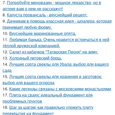
7.
Попробуйте меновазин - мощное лекарство, но в
аптеке вам о нем не расскажут!
8.
Капуста провансаль - вкуснейший рецепт.
9.
Дачникам в помощь классная идея - шпалера, которая
принимает любую форму.
10.
Вкуснейшие маринованные опята.
11.
Любимая банька. Очень нравится встречаться в ней
тёплой дружеской компанией.
12.
Caлaт из кaбaчкoв "Тaтapcкaя Пecня" нa зиму.
13.
Холодный литовский борщ.
14.
Лучшие сорта свеклы для Урала: выбор для вашего
сада
15.
Лучшие сорта свеклы для хранения и заготовок:
выбор для вашего огорода
16.
Какие легенды связаны с московскими монастырями
17.
Плита на сваях: идеальный фундамент для
проблемных грунтов
18.
Шаг за шагом: как правильно уложить плиту
перекрытия на фундамент