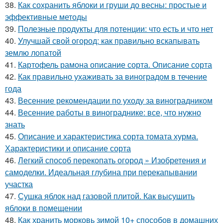
38.
Как сохранить яблоки и груши до весны: простые и
эффективные методы
39.
Полезные продукты для потенции: что есть и что нет
40.
Улучшай свой огород: как правильно вскапывать
землю лопатой
41.
Картофель рамона описание сорта. Описание сорта
42.
Как правильно ухаживать за виноградом в течение
года
43.
Весенние рекомендации по уходу за виноградником
44.
Весенние работы в винограднике: все, что нужно
знать
45.
Описание и характеристика сорта томата хурма.
Характеристики и описание сорта
46.
Легкий способ перекопать огород » Изобретения и
самоделки. Идеальная глубина при перекапывании
участка
47.
Сушка яблок над газовой плитой. Как высушить
яблоки в помещении
48.
Как хранить морковь зимой 10+ способов в домашних