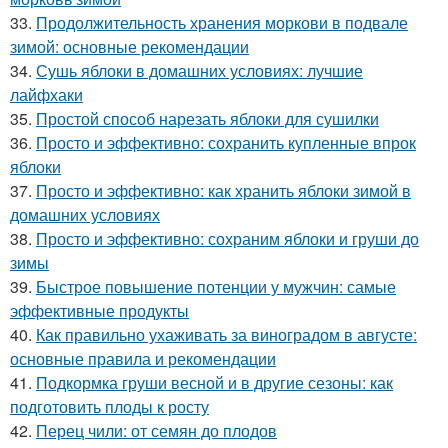
33.
Продолжительность хранения моркови в подвале
зимой: основные рекомендации
34.
Сушь яблоки в домашних условиях: лучшие
лайфхаки
35.
Простой способ нарезать яблоки для сушилки
36.
Просто и эффективно: сохранить купленные впрок
яблоки
37.
Просто и эффективно: как хранить яблоки зимой в
домашних условиях
38.
Просто и эффективно: сохраним яблоки и груши до
зимы
39.
Быстрое повышение потенции у мужчин: самые
эффективные продукты
40.
Как правильно ухаживать за виноградом в августе:
основные правила и рекомендации
41.
Подкормка груши весной и в другие сезоны: как
подготовить плоды к росту
42.
Перец чили: от семян до плодов