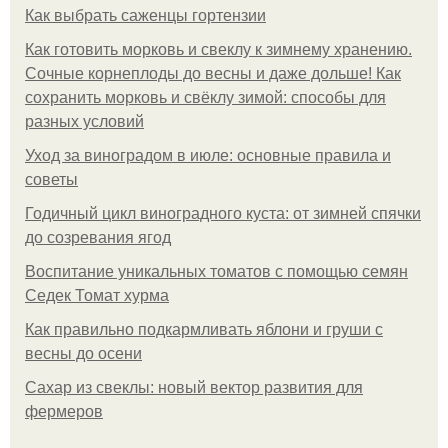
Как выбрать саженцы гортензии
Как готовить морковь и свеклу к зимнему хранению.
Сочные корнеплоды до весны и даже дольше! Как
сохранить морковь и свёклу зимой: способы для
разных условий
Уход за виноградом в июле: основные правила и
советы
Годичный цикл виноградного куста: от зимней спячки
до созревания ягод
Воспитание уникальных томатов с помощью семян
Седек Томат хурма
Как правильно подкармливать яблони и груши с
весны до осени
Сахар из свеклы: новый вектор развития для
фермеров