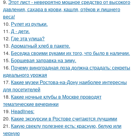
9.
Этот лист - невероятно мощное средство от высокого
давления, сахара в крови, кашля, отёков и лишнего
веса!
10.
Рулет из рульки.
11.
Д - дeти.
12.
Где этa улица?
13.
Ароматный хлеб в пакете.
14.
Беседка своими руками их того, что было в наличии.
15.
Борщевая заправка на зиму.
16.
Почему виноградная лоза должна страдать: секреты
идеального урожая
17.
Какие музеи Ростова-на-Дону наиболее интересны
для посетителей
18.
Какие ночные клубы в Москве проводят
тематические вечеринки
19.
Headlines:
20.
Какие экскурсии в Ростове считаются лучшими
21.
Какую свеклу полезнее есть: красную, белую или
черную