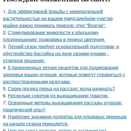
1.
Для эффективной борьбы с нежелательной
растительностью на вашем приусадебном участке
крайне важно понимать природу этих "Врагов".
2.
Стимулирование жимолости к обильному
плодоношению: подкормка в период цветения.
3.
Летний сезон требует основательной подготовки, и
обустройство бассейна на даче своими руками -
отличное решение.
4.
5 проверенных летних рецептов для поддержания
здоровья ваших огурцов, которые помогут справиться с
распространенными недугами.
5.
Сроки посева перца на рассаду: когда начинать?
6.
Несколько советов по выращиванию томатов.
7.
Освоенные методы выращивания рассады огурцов:
практический опыт!
8.
Наиболее значимая подпитка для плодовых деревьев
на начало сезона приходится.
9.
Четыре сорта огурцов, которые заслуживают