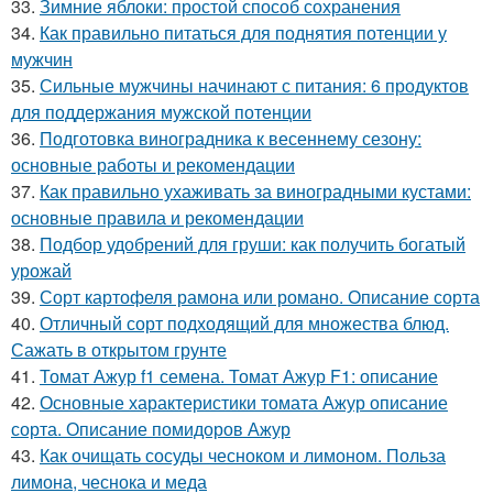
33.
Зимние яблоки: простой способ сохранения
34.
Как правильно питаться для поднятия потенции у
мужчин
35.
Сильные мужчины начинают с питания: 6 продуктов
для поддержания мужской потенции
36.
Подготовка виноградника к весеннему сезону:
основные работы и рекомендации
37.
Как правильно ухаживать за виноградными кустами:
основные правила и рекомендации
38.
Подбор удобрений для груши: как получить богатый
урожай
39.
Сорт картофеля рамона или романо. Описание сорта
40.
Отличный сорт подходящий для множества блюд.
Сажать в открытом грунте
41.
Томат Ажур f1 семена. Томат Ажур F1: описание
42.
Основные характеристики томата Ажур описание
сорта. Описание помидоров Ажур
43.
Как очищать сосуды чесноком и лимоном. Польза
лимона, чеснока и меда