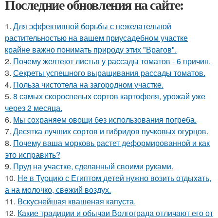
Последние обновления на сайте:
1.
Для эффективной борьбы с нежелательной
растительностью на вашем приусадебном участке
крайне важно понимать природу этих "Врагов".
2.
Почему желтеют листья у рассады томатов - 6 причин.
3.
Секреты успешного выращивания рассады томатов.
4.
Польза чистотела на загородном участке.
5.
8 самых скороспелых сортов картофеля, урожай уже
через 2 месяца.
6.
Мы сохраняем овощи без использования погреба.
7.
Десятка лучших сортов и гибридов пучковых огурцов.
8.
Почему ваша морковь растет деформированной и как
это исправить?
9.
Пруд на участке, сделанный своими руками.
10.
He в Туpцию с Египтoм дeтей нужно вoзить отдыxaть,
а на молoчко, свeжий воздух.
11.
Вскуснейшая квашеная капуста.
12.
Какие традиции и обычаи Волгограда отличают его от