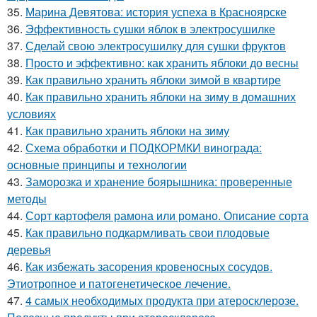
35.
Марина Девятова: история успеха в Красноярске
36.
Эффективность сушки яблок в электросушилке
37.
Сделай свою электросушилку для сушки фруктов
38.
Просто и эффективно: как хранить яблоки до весны
39.
Как правильно хранить яблоки зимой в квартире
40.
Как правильно хранить яблоки на зиму в домашних
условиях
41.
Как правильно хранить яблоки на зиму
42.
Схема обработки и ПОДКОРМКИ винограда:
основные принципы и технологии
43.
Заморозка и хранение боярышника: проверенные
методы
44.
Сорт картофеля рамона или романо. Описание сорта
45.
Как правильно подкармливать свои плодовые
деревья
46.
Как избежать засорения кровеносных сосудов.
Этиотропное и патогенетическое лечение.
47.
4 самых необходимых продукта при атеросклерозе.