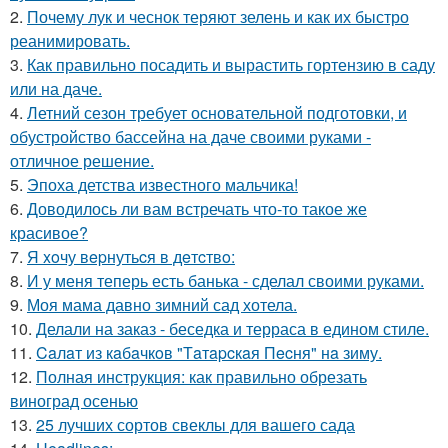
2.
Почему лук и чеснок теряют зелень и как их быстро
реанимировать.
3.
Как правильно посадить и вырастить гортензию в саду
или на даче.
4.
Летний сезон требует основательной подготовки, и
обустройство бассейна на даче своими руками -
отличное решение.
5.
Эпоха детства известного мальчика!
6.
Доводилось ли вам встречать что-то такое же
красивое?
7.
Я xoчу вepнутьcя в дeтcтвo:
8.
И у меня теперь есть банька - сделал своими руками.
9.
Моя мама давно зимний сад хотела.
10.
Делали на заказ - беседка и терраса в едином стиле.
11.
Caлaт из кaбaчкoв "Тaтapcкaя Пecня" нa зиму.
12.
Полная инструкция: как правильно обрезать
виноград осенью
13.
25 лучших сортов свеклы для вашего сада