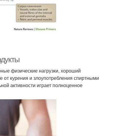
одукты
рные физические нагрузки, хороший
е от курения и злоупотребления спиртными
ьной активности играет полноценное