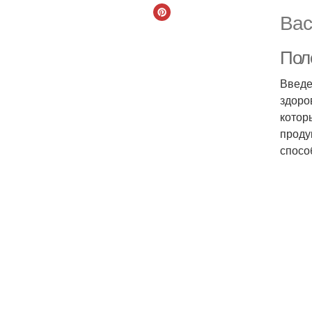
Вас
Поле
Введе
здоро
котор
проду
спосо