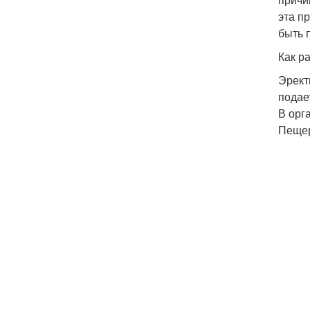
эта п
быть 
Как р
Эрект
подае
В орг
Пещер