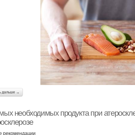
ь дальше →
амых необходимых продукта при атероскл
росклерозе
 рекомендации