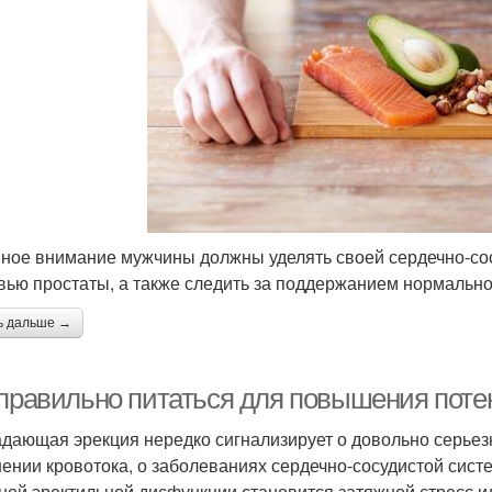
ное внимание мужчины должны уделять своей сердечно-сос
вью простаты, а также следить за поддержанием нормально
ь дальше →
 правильно питаться для повышения поте
дающая эрекция нередко сигнализирует о довольно серьез
ении кровотока, о заболеваниях сердечно-сосудистой сист
ной эректильной дисфункции становится затяжной стресс и