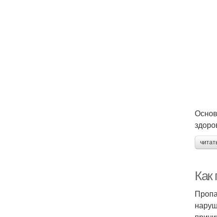
Основ
здоро
читат
Как
Пропа
наруш
причи