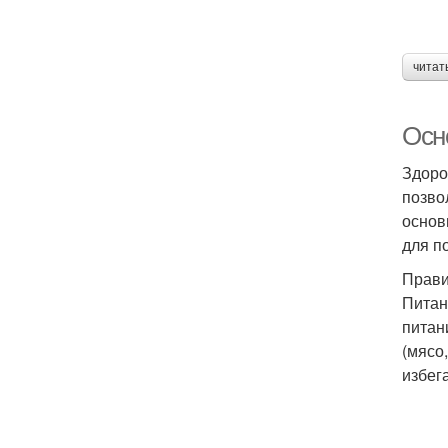
читат
Осн
Здоро
позво
основ
для п
Прави
Питан
питан
(мясо
избег