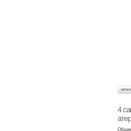
читат
4 с
ате
Общие