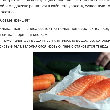
роблема должна решаться в кабинете уролога, существуют
полезно.
аботает эрекция?
ильная ткань пениса состоит из полых пещеристых тел. Ко
т сигнал нервным клеткам.
анизме начинают выделяться химические вещества, которые
истые тела заполняются кровью, пенис становится твердым