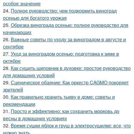
особое значение
24.
Полное руководство: чем подкормить виноград
осенью для богатого урожая
25.
Обрезка винограда осенью: полное руководство для
начинающих
26.
Важные советы по уходу за виноградом в августе и
сентябре
27.
Уход за виноградом осенью: подготовка к зиме в
октябре
28.
Как сушить шиповник в духовке: простое руководство
для домашних условий
29.
Сценическое обаяние: Как оркестр CAGMO покоряет
зрителей
30.
Как правильно хранить тыкву в доме: советы и
рекомендации
31.
Просто и эффективно: как сохранить морковь до
весны в домашних условиях
32.
Время сушки яблок и груш в электросушилке: все, что
нужно знать