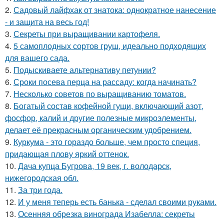
2.
Садовый лайфхак от знатока: однократное нанесение
- и защита на весь год!
3.
Секреты при выращивании картофеля.
4.
5 самоплодных сортов груш, идеально подходящих
для вашего сада.
5.
Подыскиваете альтернативу петунии?
6.
Сроки посева перца на рассаду: когда начинать?
7.
Несколько советов по выращиванию томатов.
8.
Богатый состав кофейной гущи, включающий азот,
фосфор, калий и другие полезные микроэлементы,
делает её прекрасным органическим удобрением.
9.
Куркума - это гораздо больше, чем просто специя,
придающая плову яркий оттенок.
10.
Дача купца Бугрова, 19 век, г. володарск,
нижегородская обл.
11.
За три года.
12.
И у меня теперь есть банька - сделал своими руками.
13.
Осенняя обрезка винограда Изабелла: секреты