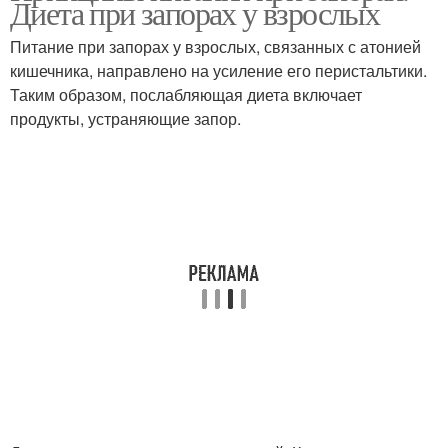
Диета при запорах у взрослых
продукты
Питание при запорах у взрослых, связанных с атонией
кишечника, направлено на усиление его перистальтики.
Запоры в пожилом
Таким образом, послабляющая диета включает
Питание при запорах
возрасте
продукты, устраняющие запор.
Диета при запоре
Диеты при запорах
Разрешенные продукты
Запрещенные продукты