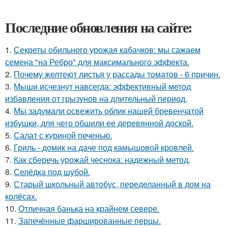
Последние обновления на сайте:
1.
Секреты обильного урожая кабачков: мы сажаем
семена "на Ребро" для максимального эффекта.
2.
Почему желтеют листья у рассады томатов - 6 причин.
3.
Мыши исчезнут навсегда: эффективный метод
избавления от грызунов на длительный период.
4.
Мы задумали освежить облик нашей бревенчатой
избушки, для чего обшили ее деревянной доской.
5.
Салат с куриной печенью.
6.
Гриль - домик на даче под камышовой кровлей.
7.
Как сберечь урожай чеснока: надежный метод.
8.
Селёдка под шубой.
9.
Старый школьный автобус, переделанный в дом на
колёсах.
10.
Отличная банька на крайнем севере.
11.
Запечённые фаршированные перцы.