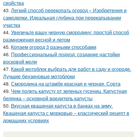
свойства
43.
Легкий способ перекопать огород » Изобретения и
самоделки. Идеальная глубина при перекапывании
участка
44.
Увеличьте вашу черную смородину: простой способ
размножения весной и летом
45.
Копаем огород 3 разными способами
46.
Профессиональный подход: создание настойки
восковой моли
47.
Какой мотоблок выбрать для работ в саду и огороде.
Лучшие бензиновые мотоблоки
48.
Смородина на штамбе красная и черная. Сорта
49.
Чем полить капусту от зеленых гусениц. Капустная
белянка – основной вредитель капусты
50.
Вкусная квашеная капуста в банках на зиму.
Квашеная капуста с морковью – классический рецепт в
домашних условиях