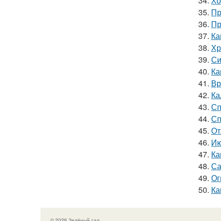
34.
Хо
35.
Пр
36.
Пр
37.
Ка
38.
Хр
39.
Си
40.
Ка
41.
Вр
42.
Ка
43.
Сп
44.
Сп
45.
От
46.
Ию
47.
Ка
48.
Са
49.
Ог
50.
Ка
© 2026 Зелёный сад