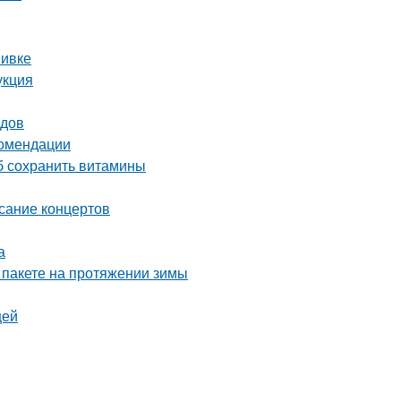
вивке
укция
одов
комендации
об сохранить витамины
исание концертов
а
 пакете на протяжении зимы
щей