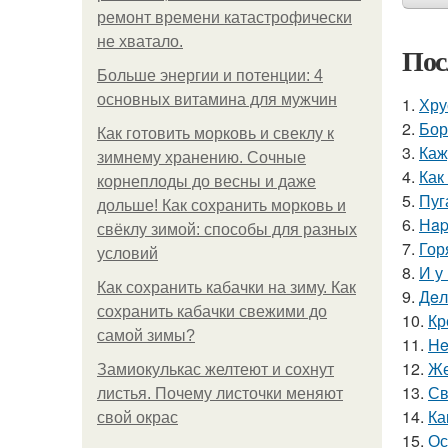
ремонт времени катастрофически
не хватало.
Пос
Больше энергии и потенции: 4
основных витамина для мужчин
1.
Хру
2.
Бор
Как готовить морковь и свеклу к
3.
Каж
зимнему хранению. Сочные
4.
Как
корнеплоды до весны и даже
5.
Пуг
дольше! Как сохранить морковь и
6.
Нap
свёклу зимой: способы для разных
7.
Гор
условий
8.
И у
Как сохранить кабачки на зиму. Как
9.
Дeл
сохранить кабачки свежими до
10.
Кр
самой зимы?
11.
He
12.
Же
Замиокулькас желтеют и сохнут
13.
Св
листья. Почему листочки меняют
14.
Ка
свой окрас
15.
Ос