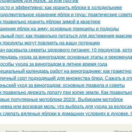
лодильник для яблок: за или против
осто и эффективно: как хранить яблоки в холодильнике
одолжительное хранение яблок и груш: практические сове
к правильно хранить яблоки зимой в квартире
анение яблок на зиму: основные принципы и подходы
льный пол: как правильно питаться для достижения макси
к продукты могут повлиять на вашу потенцию
ач раскрыла секреты здорового питания: 10 продуктов, кот
лендарь ухода за виноградом: основные этапы и рекоменд
особы ухода за виноградом в летнее время года
ециальный календарь работ на винограднике: как грамотн
личный сорт подходящий для множества блюд. Сажать в от
ньский уход за виноградом: основные правила и советы
к правильно держать лопату при копке земли. Как правильн
мые популярные мотоблоки 2023г. Выбираем мотоблок
невка или восковая моль: что выбрать для ухода за волоса
к сделать вяленые яблоки в домашних условиях в духовке.
Контакты
Пользовательское соглашение
Обратная св