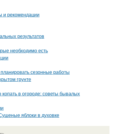
ты и рекомендации
мальных результатов
орые необходимо есть
ации
о планировать сезонные работы
крытом грунте
о копать в огороде: советы бывалых
ми
 Сушеные яблоки в духовке
язь