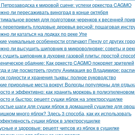
 Петрозаводска к мировой сцене: успехи оркестра CAGMO
жно ли пересаживать виноград в конце октября
тимальное время для подготовки черенков к весенней при
к перепривить плодовые деревья весной: пошаговая инстр
жно ли кататься на лодках по реке Упе
кие уникальные особенности отличают Пензу от других гор
жно ли высушить шиповник в микроволновке: советы и ре
к сушить шиповник в духовке газовой плиты: простой спос
еническое обаяние: Как оркестр CAGMO покоряет зрителей
гда и где посмотреть группу Анимация во Владимире: расп
ок годности и хранения тыквы: полное руководство
кие природные места вокруг Вологды популярны для отдых
осто и эффективно: как хранить морковь в полиэтиленовом
осто и быстро: рецепт сушки яблок на электросушилке
остые шаги для сушки яблок в домашней сушилке для ово
ишком много яблок? Здесь 3 способа, как их использовать
фективность сушки яблок в электросушилке
усные и здоровые: рецепт чипсов из яблок в сушилке