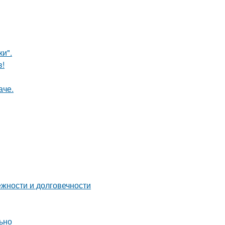
и".
в!
аче.
жности и долговечности
льно