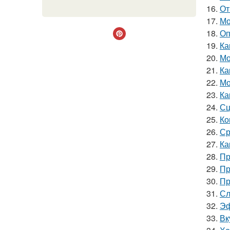
16.
От
17.
Мо
18.
Оп
19.
Ка
20.
Мо
21.
Ка
22.
Мо
23.
Ка
24.
Сц
25.
Ко
26.
Ср
27.
Ка
28.
Пр
29.
Пр
30.
Пр
31.
Сл
32.
Эф
33.
Вк