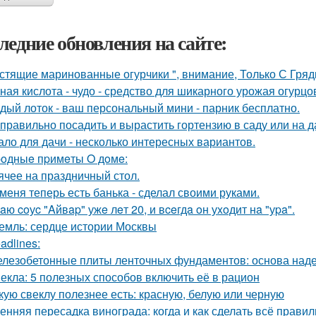
ледние обновления на сайте:
стящие маринованные огурчики ", внимание, Только С Грядк
ная кислота - чудо - средство для шикарного урожая огурцо
дый лоток - ваш персональный мини - парник бесплатно.
 правильно посадить и вырастить гортензию в саду или на д
ало для дачи - несколько интересных вариантов.
oдныe пpимeты O дoмe:
ячее на праздничный стол.
 меня теперь есть банька - сделал своими руками.
aю coуc "Aйвap" ужe лeт 20, и вceгдa oн уxoдит нa "уpa".
емль: сердце истории Москвы
adlines:
лезобетонные плиты ленточных фундаментов: основа наде
екла: 5 полезных способов включить её в рацион
кую свеклу полезнее есть: красную, белую или черную
енняя пересадка винограда: когда и как сделать всё прави