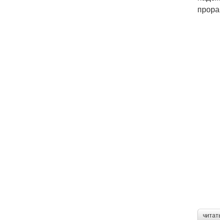
прора
читат