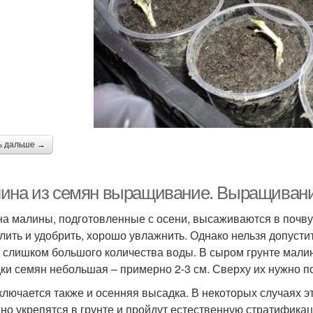
ь дальше →
ина из семян выращивание. Выращиван
а малины, подготовленные с осени, высаживаются в почву
лить и удобрить, хорошо увлажнить. Однако нельзя допустит
 слишком большого количества воды. В сыром грунте малина
ки семян небольшая – примерно 2-3 см. Сверху их нужно по
ключается также и осенняя высадка. В некоторых случаях э
но укрепятся в грунте и пройдут естественную стратифик