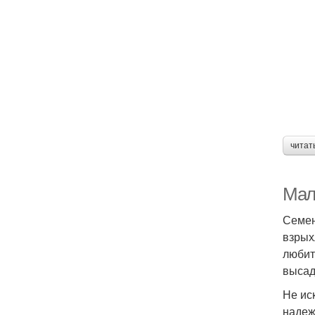
читат
Мал
Семен
взрых
любит
высад
Не ис
надеж