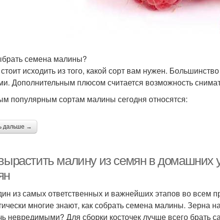
ыбрать семена малины?
 стоит исходить из того, какой сорт вам нужен. Большинст
ми. Дополнительным плюсом считается возможность снимать
ым популярным сортам малины сегодня относятся:
ь дальше →
 вырастить малину из семян в домашних у
ян
дин из самых ответственных и важнейших этапов во всем п
тически многие знают, как собрать семена малины. Зерна нах
чь невредимыми? Для сборки косточек лучше всего брать са