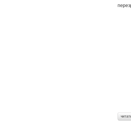
перез
читат