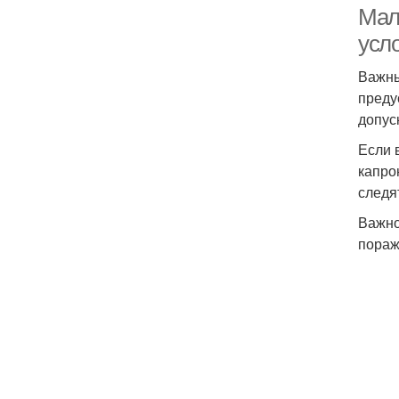
Мал
усл
Важны
преду
допус
Если 
капро
следя
Важно
пораж