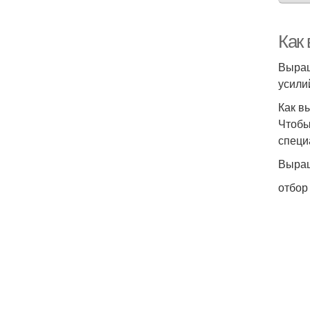
Как
Выращ
усили
Как в
Чтобы
специ
Выращ
отбор