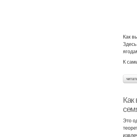
Как в
Здесь
ягода
К сам
читат
Как
сем
Это о
теоре
извле