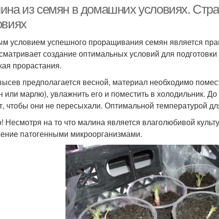
ина из семян в домашних условиях. Стр
овиях
м условием успешного проращивания семян является прав
сматривает создание оптимальных условий для подготовки 
кая прорастания.
высев предполагается весной, материал необходимо помест
н или марлю), увлажнить его и поместить в холодильник. Д
т, чтобы они не пересыхали. Оптимальной температурой дл
! Несмотря на то что малина является влаголюбивой культу
ение патогенными микроорганизмами.