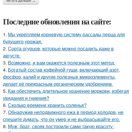
читать дальше →
Последние обновления на сайте:
1.
Мы укрепляем корневую систему рассады перца для
будущего урожая.
2.
Сорта огурцов, которые можно посадить даже в
августе.
3.
Возможно, и вам окажется полезным этот метод.
4.
Богатый состав кофейной гущи, включающий азот,
фосфор, калий и другие полезные микроэлементы,
делает её прекрасным органическим удобрением.
5.
Как обеспечить длительное хранение моркови, избегая
увядания и гниения?
6.
Сколько времени хранить соленья?
7.
Обнаружив неподвижного ежа в период холодов, не
спешите думать, что он умер и не выбрасывайте его.
8.
Муж, брат, свояк построили сами такую красоту.