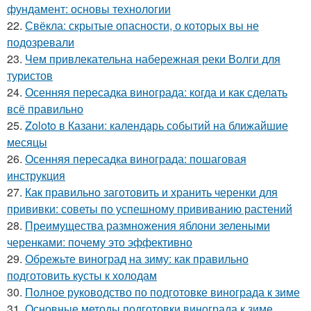
фундамент: основы технологии
22.
Свёкла: скрытые опасности, о которых вы не
подозревали
23.
Чем привлекательна набережная реки Волги для
туристов
24.
Осенняя пересадка винограда: когда и как сделать
всё правильно
25.
Zoloto в Казани: календарь событий на ближайшие
месяцы
26.
Осенняя пересадка винограда: пошаговая
инструкция
27.
Как правильно заготовить и хранить черенки для
прививки: советы по успешному прививанию растений
28.
Преимущества размножения яблони зелеными
черенками: почему это эффективно
29.
Обрежьте виноград на зиму: как правильно
подготовить кусты к холодам
30.
Полное руководство по подготовке винограда к зиме
31.
Основные методы подготовки винограда к зиме