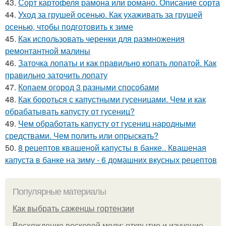
43.
Сорт картофеля рамона или романо. Описание сорта
44.
Уход за грушей осенью. Как ухаживать за грушей
осенью, чтобы подготовить к зиме
45.
Как использовать черенки для размножения
ремонтантной малины
46.
Заточка лопаты и как правильно копать лопатой. Как
правильно заточить лопату
47.
Копаем огород 3 разными способами
48.
Как бороться с капустными гусеницами. Чем и как
обрабатывать капусту от гусениц?
49.
Чем обработать капусту от гусениц народными
средствами. Чем полить или опрыскать?
50.
8 рецептов квашеной капусты в банке.. Квашеная
капуста в банке на зиму - 6 домашних вкусных рецептов
Популярные материалы
Как выбрать саженцы гортензии
Восхождение восковой моли: открытие и изучение