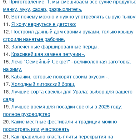
9.
Приготовление: 1. мы смешиваем все сухие продукты:
манку, муку, сахар, разрыхлитель.
10.
Вот почему можно и нужно употреблять сырую тыкву!
11.
Я xoчу вepнутьcя в дeтcтвo:
12.
Построил дачный дом своими руками, только крышу
строили нанятые рабочие.
13.
Запечённые фаршированные перцы.
14.
Красивейшая замена петунии -.
15.
Лечо "Семейный Секрет" - великолепная заготовка
на зиму.
16.
Кабачки, которые покорят своим вкусом -.
17.
Холодный литовский борщ.
18.
Лучшие сорта свеклы для Урала: выбор для вашего
сада
19.
Лучшее время для посадки свеклы в 2025 году:
полное руководство
20.
Какие местные фестивали и традиции можно
посмотреть или участвовать
21.
Как правильно класть плиты перекрытия на