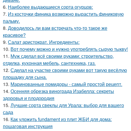
6.
Наиболее выдающиеся сорта огурцов:
7.
Из косточки финика возможно вырастить финиковую
пальму.
8.
Доводилось ли вам встречать что-то такое же
красивое?
9.
Салат аристократ. Ингредиенты:
10.
Вот почему можно и нужно употреблять сырую тыкву!
11.
Муж сделал всё своими руками: строительство,
отделка, кухонная мебель, сантехника, газ.
12.
Сделал на участке своими руками вот такую весёлую
площадку для сына.
13.
Маринованные помидоры - самый простой рецепт.
14.
Осенняя обрезка винограда Изабелла: секреты
здоровья и плодородия
15.
Лучшие сорта свеклы для Урала: выбор для вашего
сада
16.
Как уложить fundament из плит ЖБИ для дома:
пошаговая инструкция