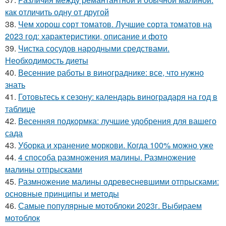
как отличить одну от другой
38.
Чем хорош сорт томатов. Лучшие сорта томатов на
2023 год: характеристики, описание и фото
39.
Чистка сосудов народными средствами.
Необходимость диеты
40.
Весенние работы в винограднике: все, что нужно
знать
41.
Готовьтесь к сезону: календарь виноградаря на год в
таблице
42.
Весенняя подкормка: лучшие удобрения для вашего
сада
43.
Уборка и хранение моркови. Когда 100% можно уже
44.
4 способа размножения малины. Размножение
малины отпрысками
45.
Размножение малины одревесневшими отпрысками:
основные принципы и методы
46.
Самые популярные мотоблоки 2023г. Выбираем
мотоблок