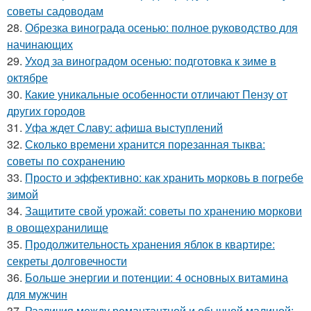
советы садоводам
28.
Обрезка винограда осенью: полное руководство для
начинающих
29.
Уход за виноградом осенью: подготовка к зиме в
октябре
30.
Какие уникальные особенности отличают Пензу от
других городов
31.
Уфа ждет Славу: афиша выступлений
32.
Сколько времени хранится порезанная тыква:
советы по сохранению
33.
Просто и эффективно: как хранить морковь в погребе
зимой
34.
Защитите свой урожай: советы по хранению моркови
в овощехранилище
35.
Продолжительность хранения яблок в квартире:
секреты долговечности
36.
Больше энергии и потенции: 4 основных витамина
для мужчин
37.
Различия между ремантантной и обычной малиной: