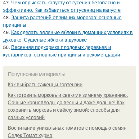
47.
Чем опрыскать капусту от гусениц безопасно и
эффективно. Как избавиться от гусениц на капусте
48.
Защита растений от зимних морозов: основные
принципы
49.
Как сделать вяленые яблоки в домашних условиях в
духовке. Сушеные яблоки в духовке
50.
Весенняя подкормка плодовых деревьев и
кустарников: основные принципы и рекомендации
Популярные материалы
Как выбрать саженцы гортензии
Как готовить морковь и свеклу к зимнему хранению.
Сочные корнеплоды до весны и даже дольше! Как
сохранить морковь и свёклу зимой: способы для
разных условий
Воспитание уникальных томатов с помощью семян
Седек Томат хурма