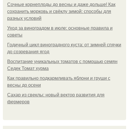
Сочные корнеплоды до весны и даже дольше! Как
сохранить морковь и свёклу зимой: способы для
разных условий
Уход за виноградом в июле: основные правила и
советы
Годичный цикл виноградного куста: от зимней спячки
до созревания ягод
Воспитание уникальных томатов с помощью семян
Седек Томат хурма
Как правильно подкармливать яблони и груши с
весны до осени
Сахар из свеклы: новый вектор развития для
фермеров