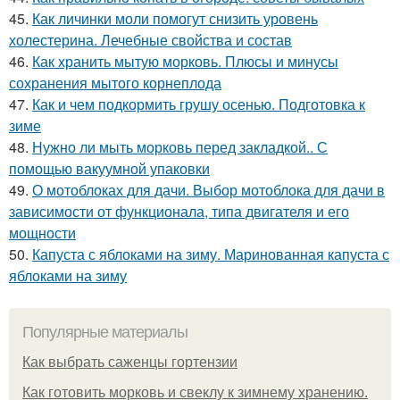
45.
Как личинки моли помогут снизить уровень
холестерина. Лечебные свойства и состав
46.
Как хранить мытую морковь. Плюсы и минусы
сохранения мытого корнеплода
47.
Как и чем подкормить грушу осенью. Подготовка к
зиме
48.
Нужно ли мыть морковь перед закладкой.. С
помощью вакуумной упаковки
49.
О мотоблоках для дачи. Выбор мотоблока для дачи в
зависимости от функционала, типа двигателя и его
мощности
50.
Капуста с яблоками на зиму. Маринованная капуста с
яблоками на зиму
Популярные материалы
Как выбрать саженцы гортензии
Как готовить морковь и свеклу к зимнему хранению.