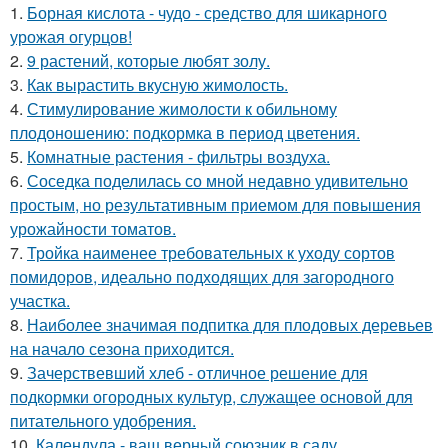
1.
Борная кислота - чудо - средство для шикарного
урожая огурцов!
2.
9 растений, которые любят золу.
3.
Как вырастить вкусную жимолость.
4.
Стимулирование жимолости к обильному
плодоношению: подкормка в период цветения.
5.
Комнатные растения - фильтры воздуха.
6.
Соседка поделилась со мной недавно удивительно
простым, но результативным приемом для повышения
урожайности томатов.
7.
Тройка наименее требовательных к уходу сортов
помидоров, идеально подходящих для загородного
участка.
8.
Наиболее значимая подпитка для плодовых деревьев
на начало сезона приходится.
9.
Зачерствевший хлеб - отличное решение для
подкормки огородных культур, служащее основой для
питательного удобрения.
10.
Календула - ваш верный союзник в саду.