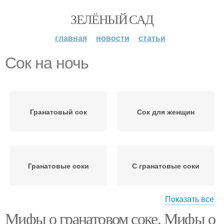
ЗЕЛЁНЫЙ САД
главная
новости
статьи
Сок на ночь
Гранатовый сок
Сок для женщин
Гранатовые соки
С гранатовые соки
Показать все
Мифы о гранатовом соке. Мифы о
Сок в лечебных целях
Сок при онкологии