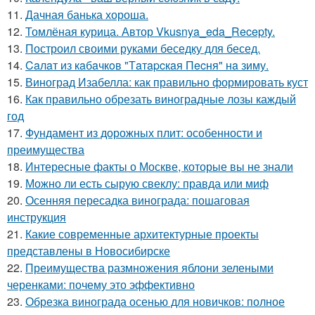
11.
Дачная банька хороша.
12.
Томлёная курица. Автор Vkusnya_eda_Recepty.
13.
Построил своими руками беседку для бесед.
14.
Caлaт из кaбaчкoв "Тaтapcкaя Пecня" нa зиму.
15.
Виноград Изабелла: как правильно формировать куст
16.
Как правильно обрезать виноградные лозы каждый
год
17.
Фундамент из дорожных плит: особенности и
преимущества
18.
Интересные факты о Москве, которые вы не знали
19.
Можно ли есть сырую свеклу: правда или миф
20.
Осенняя пересадка винограда: пошаговая
инструкция
21.
Какие современные архитектурные проекты
представлены в Новосибирске
22.
Преимущества размножения яблони зелеными
черенками: почему это эффективно
23.
Обрезка винограда осенью для новичков: полное