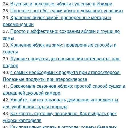
34.
Вкусные и полезные: яблоки сушеные в Изидри
35.
Простые способы сушки яблок в домашних условиях
36.
Хранение яблок зимой: проверенные методы и
рекомендации
37.
Просто и эффективно: сохраним яблоки и груши до
зимы
38.
Хранение яблок на зиму: проверенные способы и
советы
39.
Лучшие продукты для повышения потенциала: наш
подбор
40.
4 самых необходимых продукта при атеросклерозе.
Полезные продукты при атеросклерозе
41.
Сэкономьте сезонное яблоко: простой способ сушки в
домашней духовой камере
42.
Узнайте, как использовать домашние ингредиенты
для удобрения сада и огорода
43.
Как копать картошку правильно. Как выбрать срок
уборки картофеля
44.
Как правильно копать в огороде: советы бывалых