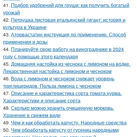
41.
Подбор удобрений для груши: как получить богатый
урожай
42.
Петрушка листовая итальянский гигант: история и
культура в Украине
43.
Аторвастатин инструкция по применению. Способ
применения и дозы
44.
Планируйте свою работу на винограднике в 2024
году с помощью этого календаря
45.
Домашняя настойка из чеснока с лимоном на водке.
Лекарственная настойка с лимоном и чесноком
46.
Вода с лимоном и чесноком снижает уровень
триглицеридов. Польза лимона с чесноком
47.
Описание и характеристика сорта томата хурма.
Характеристики и описание сорта
48.
Сколько можно хранить очищенную морковь.
Хранение в свежем виде
49.
Чем и как обработать капусту. Народные средства
50.
Чем обработать капусту от гусениц народными