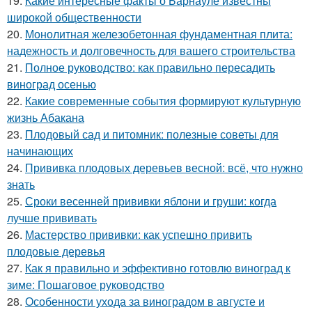
19.
Какие интересные факты о Барнауле известны
широкой общественности
20.
Монолитная железобетонная фундаментная плита:
надежность и долговечность для вашего строительства
21.
Полное руководство: как правильно пересадить
виноград осенью
22.
Какие современные события формируют культурную
жизнь Абакана
23.
Плодовый сад и питомник: полезные советы для
начинающих
24.
Прививка плодовых деревьев весной: всё, что нужно
знать
25.
Сроки весенней прививки яблони и груши: когда
лучше прививать
26.
Мастерство прививки: как успешно привить
плодовые деревья
27.
Как я правильно и эффективно готовлю виноград к
зиме: Пошаговое руководство
28.
Особенности ухода за виноградом в августе и