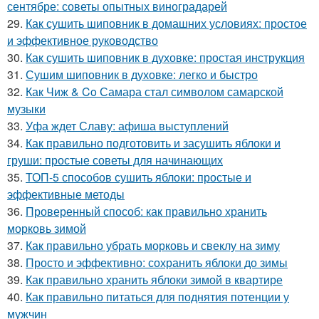
сентябре: советы опытных виноградарей
29.
Как сушить шиповник в домашних условиях: простое
и эффективное руководство
30.
Как сушить шиповник в духовке: простая инструкция
31.
Сушим шиповник в духовке: легко и быстро
32.
Как Чиж & Co Самара стал символом самарской
музыки
33.
Уфа ждет Славу: афиша выступлений
34.
Как правильно подготовить и засушить яблоки и
груши: простые советы для начинающих
35.
ТОП-5 способов сушить яблоки: простые и
эффективные методы
36.
Проверенный способ: как правильно хранить
морковь зимой
37.
Как правильно убрать морковь и свеклу на зиму
38.
Просто и эффективно: сохранить яблоки до зимы
39.
Как правильно хранить яблоки зимой в квартире
40.
Как правильно питаться для поднятия потенции у
мужчин