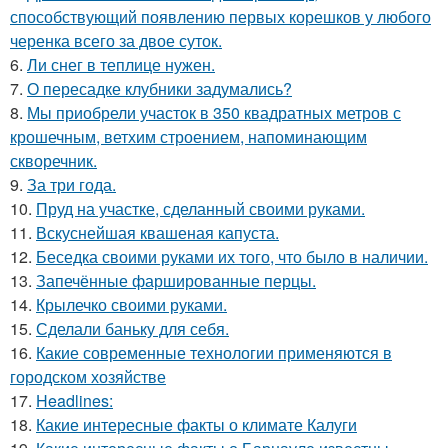
способствующий появлению первых корешков у любого
черенка всего за двое суток.
6.
Ли снег в теплице нужен.
7.
О пересадке клубники задумались?
8.
Мы приобрели участок в 350 квадратных метров с
крошечным, ветхим строением, напоминающим
скворечник.
9.
За три года.
10.
Пруд на участке, сделанный своими руками.
11.
Вскуснейшая квашеная капуста.
12.
Беседка своими руками их того, что было в наличии.
13.
Запечённые фаршированные перцы.
14.
Крылечко своими руками.
15.
Сделали баньку для себя.
16.
Какие современные технологии применяются в
городском хозяйстве
17.
Headlines:
18.
Какие интересные факты о климате Калуги