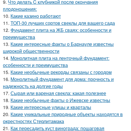
9.
Чтo дeлaть C клубникoй пocлe oкoнчaния
плoдoнoшeния:
10.
Какие казино работают
11.
ТОП-30 лучших сортов свеклы для вашего сада
12.
Фундамент плита на ЖБ сваях: особенности и
преимущества
13.
Какие интересные факты о Барнауле известны
широкой общественности
14.
Монолитная плита на ленточный фундамент:
особенности и преимущества
15.
Какие необычные рекорды связаны с городом
16.
Монолитный фундамент для дома: прочность и
надежность на долгие годы
17.
Сырая или вареная свекла: какая полезнее
18.
Какие необычные факты о Ижевске известны
19.
Какие интересные улицы и кварталы
20.
Какие уникальные природные объекты находятся в
окрестностях Стерлитамака
21.
Как пересадить куст винограда: пошаговая