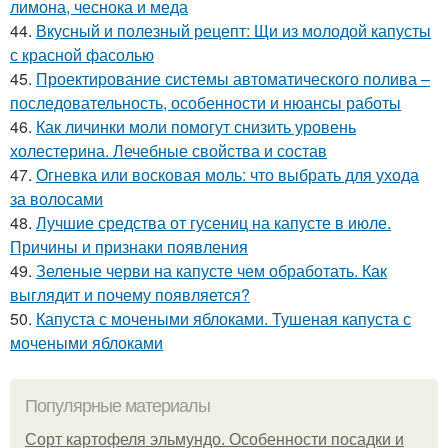
лимона, чеснока и меда
44.
Вкусный и полезный рецепт: Щи из молодой капусты
с красной фасолью
45.
Проектирование системы автоматического полива –
последовательность, особенности и нюансы работы
46.
Как личинки моли помогут снизить уровень
холестерина. Лечебные свойства и состав
47.
Огневка или восковая моль: что выбрать для ухода
за волосами
48.
Лучшие средства от гусениц на капусте в июле.
Причины и признаки появления
49.
Зеленые черви на капусте чем обработать. Как
выглядит и почему появляется?
50.
Капуста с мочеными яблоками. Тушеная капуста с
мочеными яблоками
Популярные материалы
Сорт картофеля эльмундо. Особенности посадки и