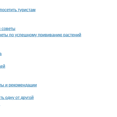
посетить туристам
и советы
советы по успешному прививанию растений
а
щей
оты и рекомендации
ь одну от другой
ы