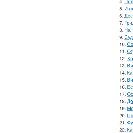
4.
Пол
5.
Из 
6.
Дес
7.
Гри
8.
На 
9.
Суд
10.
Со
11.
Ог
12.
Хо
13.
Ви
14.
Ка
15.
Ви
16.
Ес
17.
Ос
18.
До
19.
Мо
20.
Пр
21.
Фу
22.
Ка