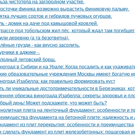
ьза чистотела на загородном участке.
косточки финика возможно вырастить финиковую пальму.
ятка лучших сортов и гибридов пучковых огурцов.
ль - домик на даче под камышовой кровлей.
трассе под тобольском жил пёс, который ждал там погибшего
или деревню (а та безответна).
лёные грузди - как вкусно засолить.
урчики в аджике -.
лодный литовский борщ.
ноград в Сибири и на Урале: Когда посадить и как ухаживат
кие образовательные учреждения Москвы имеют богатую и
ноград Изабелла: как правильно формировать куст
ть ли уникальные достопримечательности в Березниках, кот
енняя обрезка винограда Изабелла: секреты здоровья и п
брый день! Может подскажете, что может быть?
нолитная плита на ленточный фундамент: особенности и 
еимущества фундамента на бетонной плите: надежность и 
ндамент из плит перекрытия: особенности и преимущества
к сделать фундамент из плит железобетонных: пошаговая и