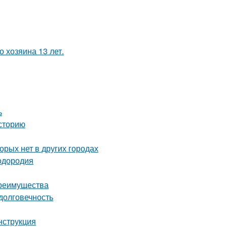
 хозяина 13 лет.
ь
сторию
орых нет в других городах
лодородия
преимущества
долговечность
нструкция