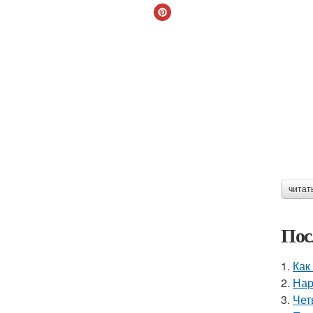
читат
Пос
1.
Как
2.
Нар
3.
Чет