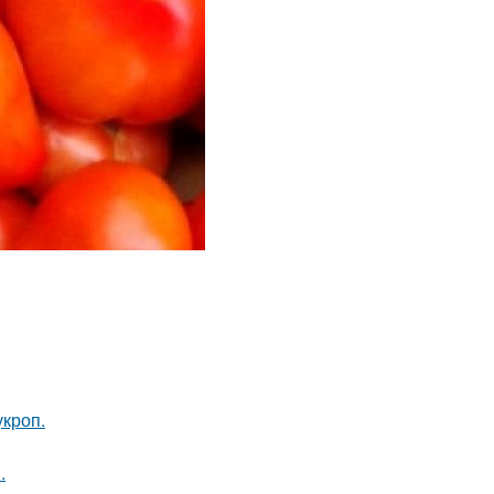
кроп.
.