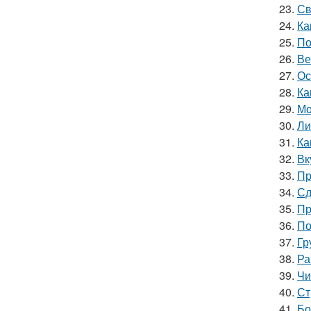
23.
Св
24.
Ка
25.
По
26.
Ве
27.
Ос
28.
Ка
29.
Мо
30.
Ли
31.
Ка
32.
Вк
33.
Пр
34.
Сд
35.
Пр
36.
По
37.
Гр
38.
Ра
39.
Чи
40.
Ст
41.
Бо