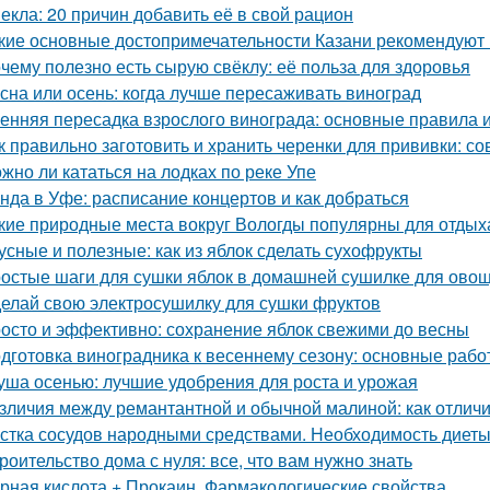
екла: 20 причин добавить её в свой рацион
кие основные достопримечательности Казани рекомендуют 
чему полезно есть сырую свёклу: её польза для здоровья
сна или осень: когда лучше пересаживать виноград
енняя пересадка взрослого винограда: основные правила 
к правильно заготовить и хранить черенки для прививки: 
жно ли кататься на лодках по реке Упе
нда в Уфе: расписание концертов и как добраться
кие природные места вокруг Вологды популярны для отдых
усные и полезные: как из яблок сделать сухофрукты
остые шаги для сушки яблок в домашней сушилке для ово
елай свою электросушилку для сушки фруктов
осто и эффективно: сохранение яблок свежими до весны
дготовка виноградника к весеннему сезону: основные раб
уша осенью: лучшие удобрения для роста и урожая
зличия между ремантантной и обычной малиной: как отличит
стка сосудов народными средствами. Необходимость диет
роительство дома с нуля: все, что вам нужно знать
рная кислота + Прокаин. Фармакологические свойства