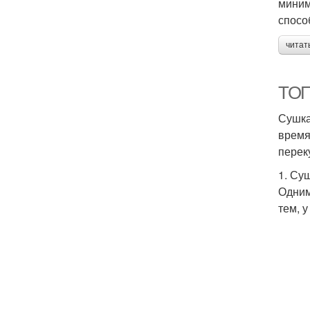
миним
спосо
читат
ТОП
Сушка
время
перек
1. Су
Одним
тем, 