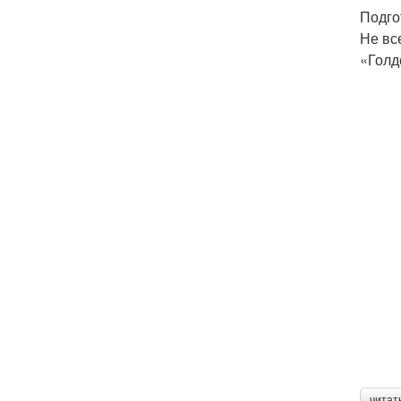
Подго
Не вс
«Голд
читат