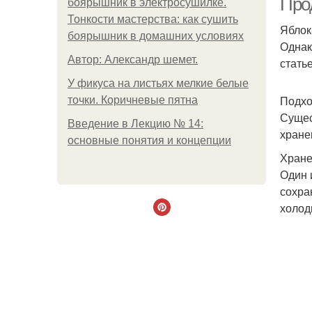
Про
боярышник в электросушилке.
Тонкости мастерства: как сушить
Яблок
боярышник в домашних условиях
Однак
Автор: Александр шемет.
стать
У фикуса на листьях мелкие белые
Подхо
точки. Коричневые пятна
Сущес
Введение в Лекцию № 14:
хране
основные понятия и концепции
Хране
Один 
сохра
холод