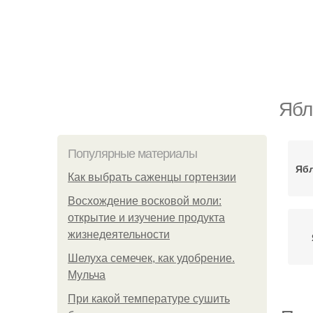
Ябл
Популярные материалы
Ябл
Как выбрать саженцы гортензии
Восхождение восковой моли:
открытие и изучение продукта
жизнедеятельности
Шелуха семечек, как удобрение.
Мульча
При какой температуре сушить