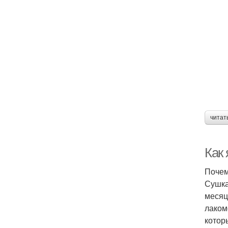
читат
Как
Почем
Сушка
месяц
лаком
котор