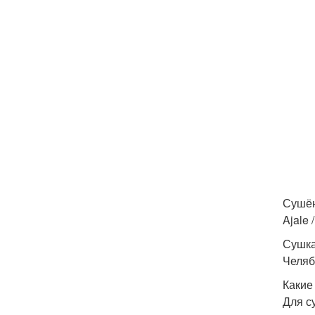
Сушён
Ajale /
Сушка
Челяб
Какие
Для с