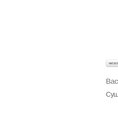
читат
Вас
Суш