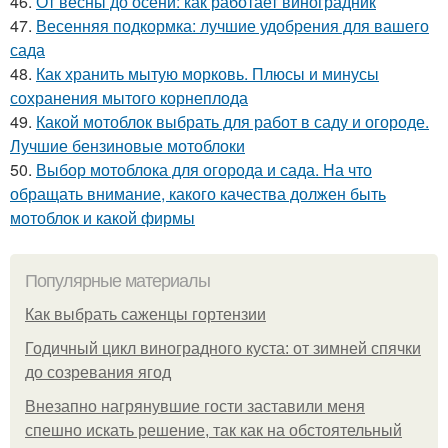
46.
От весны до осени: как работает виноградник
47.
Весенняя подкормка: лучшие удобрения для вашего
сада
48.
Как хранить мытую морковь. Плюсы и минусы
сохранения мытого корнеплода
49.
Какой мотоблок выбрать для работ в саду и огороде.
Лучшие бензиновые мотоблоки
50.
Выбор мотоблока для огорода и сада. На что
обращать внимание, какого качества должен быть
мотоблок и какой фирмы
Популярные материалы
Как выбрать саженцы гортензии
Годичный цикл виноградного куста: от зимней спячки
до созревания ягод
Внезапно нагрянувшие гости заставили меня
спешно искать решение, так как на обстоятельный