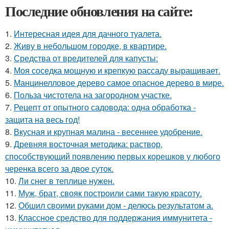
Последние обновления на сайте:
1.
Интересная идея для дачного туалета.
2.
Живу в небольшом городке, в квартире.
3.
Средства от вредителей для капусты:
4.
Моя соседка мощную и крепкую рассаду выращивает.
5.
Манцинелловое дерево самое опасное дерево в мире.
6.
Польза чистотела на загородном участке.
7.
Рецепт от опытного садовода: одна обработка -
защита на весь год!
8.
Вкусная и крупная малина - весеннее удобрение.
9.
Древняя восточная методика: раствор,
способствующий появлению первых корешков у любого
черенка всего за двое суток.
10.
Ли снег в теплице нужен.
11.
Муж, брат, свояк построили сами такую красоту.
12.
Обшил своими руками дом - делюсь результатом а.
13.
Классное средство для поддержания иммунитета -