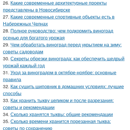
26.
Какие современные архитектурные проекты
представлены в Новосибирске
27.
Какие современные спортивные объекты есть в
Набережных Челнах
28.
Полное руководство: чем подкормить виноград
осенью для богатого урожая
29.
Чем обработать виноград перед укрытием на зиму:
советы садоводам
30.
Секреты обрезки винограда: как обеспечить щедрый
урожай каждый год
31.
Уход за виноградом в октябре-ноябре: основные
правила
32.
Как сушить шиповник в домашних условиях: лучшие
способы
33.
Как хранить тыкву целиком и после разрезания:
советы и рекомендации
34.
Сколько хранятся тыквы: общие рекомендации
35.
Сколько времени хранится порезанная тыква:
советы по сохранению