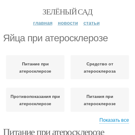
ЗЕЛЁНЫЙ САД
главная
новости
статьи
Яйца при атеросклерозе
Питание при
Средство от
атеросклерозе
атеросклероза
Противопоказания при
Питания при
атеросклерозе
атеросклерозе
Показать все
Питание при атеросклерозе
Помидоры при
Диета при