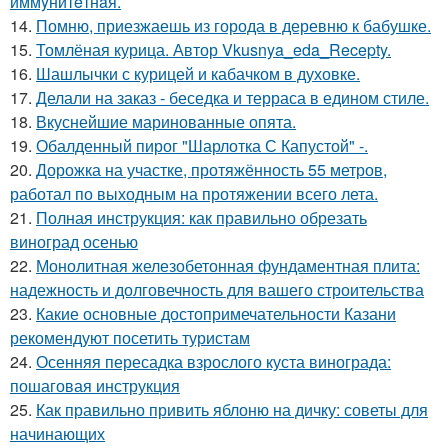
иммyнитeтнaя.
14.
Помню, приезжаешь из города в деревню к бабушке.
15.
Томлёная курица. Автор Vkusnya_eda_Recepty.
16.
Шашлычки с курицей и кабачком в духовке.
17.
Делали на заказ - беседка и терраса в едином стиле.
18.
Вкуснейшие маринованные опята.
19.
Обалденный пирог "Шарлотка С Капустой" -.
20.
Дорожка на участке, протяжённость 55 метров,
работал по выходным на протяжении всего лета.
21.
Полная инструкция: как правильно обрезать
виноград осенью
22.
Монолитная железобетонная фундаментная плита:
надежность и долговечность для вашего строительства
23.
Какие основные достопримечательности Казани
рекомендуют посетить туристам
24.
Осенняя пересадка взрослого куста винограда:
пошаговая инструкция
25.
Как правильно привить яблоню на дичку: советы для
начинающих