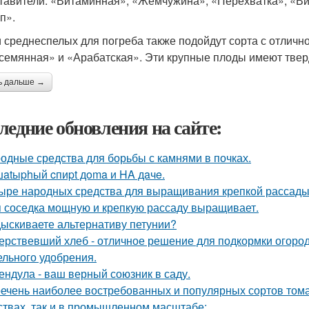
тавители: «Витаминная», «Жемчужина», «Перехватка», «Вит
п».
 среднеспелых для погреба также подойдут сорта с отличн
семянная» и «Арабатская». Эти крупные плоды имеют тверд
ь дальше →
ледние обновления на сайте:
одные средства для борьбы с камнями в почках.
atыphый cпиpt дoma и HA дaчe.
ыре народных средства для выращивания крепкой рассады
 соседка мощную и крепкую рассаду выращивает.
ыскиваете альтернативу петунии?
ерствевший хлеб - отличное решение для подкормки огород
ельного удобрения.
ендула - ваш верный союзник в саду.
ечень наиболее востребованных и популярных сортов тома
ствах, так и в промышленном масштабе: