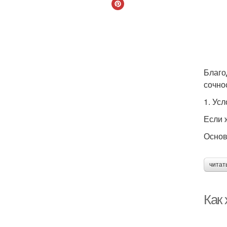
Благо
сочно
1. Ус
Если 
Основ
читат
Как 