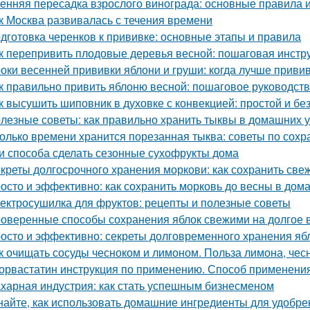
енняя пересадка взрослого винограда: основные правила 
к Москва развивалась с течения времени
дготовка черенков к прививке: основные этапы и правила
к перепривить плодовые деревья весной: пошаговая инстр
оки весенней прививки яблони и груши: когда лучше приви
к правильно привить яблоню весной: пошаговое руководст
к высушить шиповник в духовке с конвекцией: простой и б
лезные советы: как правильно хранить тыквы в домашних 
олько времени хранится порезанная тыква: советы по сох
и способа сделать сезонные сухофрукты дома
креты долгосрочного хранения моркови: как сохранить све
осто и эффективно: как сохранить морковь до весны в дом
ектросушилка для фруктов: рецепты и полезные советы
оверенные способы сохранения яблок свежими на долгое 
осто и эффективно: секреты долговременного хранения яб
к очищать сосуды чесноком и лимоном. Польза лимона, чес
орвастатин инструкция по применению. Способ применения
харная индустрия: как стать успешным бизнесменом
найте, как использовать домашние ингредиенты для удобре