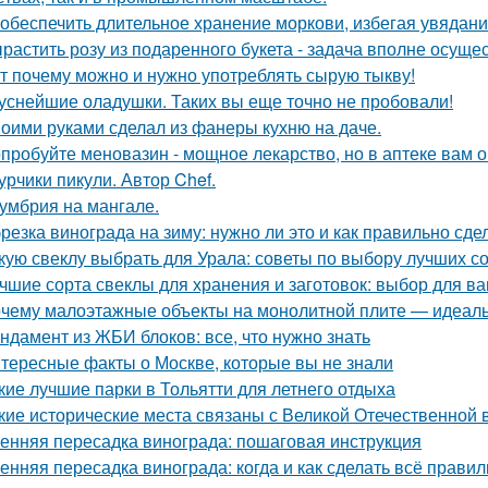
 обеспечить длительное хранение моркови, избегая увядани
растить розу из подаренного букета - задача вполне осуще
т почему можно и нужно употреблять сырую тыкву!
уснейшие оладушки. Таких вы еще точно не пробовали!
оими руками сделал из фанеры кухню на даче.
пробуйте меновазин - мощное лекарство, но в аптеке вам о
урчики пикули. Автор Chef.
умбрия на мангале.
резка винограда на зиму: нужно ли это и как правильно сде
кую свеклу выбрать для Урала: советы по выбору лучших с
чшие сорта свеклы для хранения и заготовок: выбор для в
чему малоэтажные объекты на монолитной плите — идеаль
ндамент из ЖБИ блоков: все, что нужно знать
тересные факты о Москве, которые вы не знали
кие лучшие парки в Тольятти для летнего отдыха
кие исторические места связаны с Великой Отечественной 
енняя пересадка винограда: пошаговая инструкция
енняя пересадка винограда: когда и как сделать всё прави