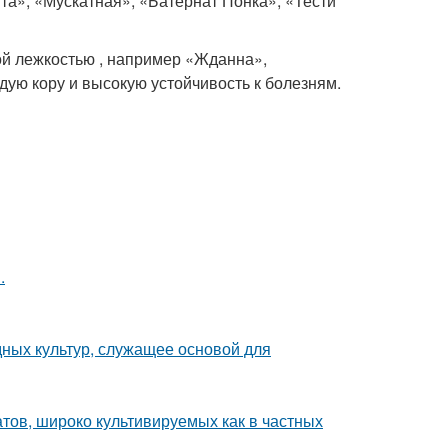
а», «Мускатная», «Батернат Понка», «Тести
ой лежкостью , например «Жданна»,
ую кору и высокую устойчивость к болезням.
.
ных культур, служащее основой для
тов, широко культивируемых как в частных