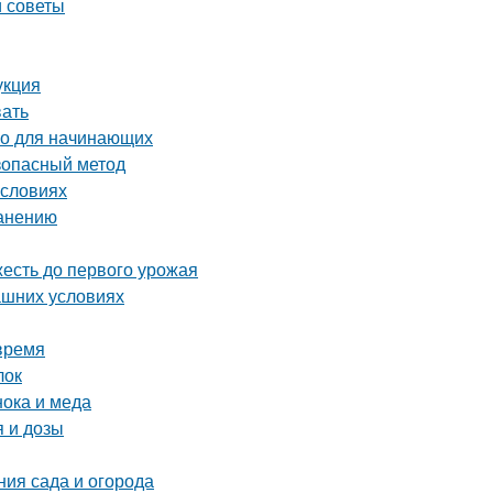
и советы
укция
вать
во для начинающих
езопасный метод
условиях
ранению
жесть до первого урожая
ашних условиях
время
лок
нока и меда
 и дозы
ния сада и огорода