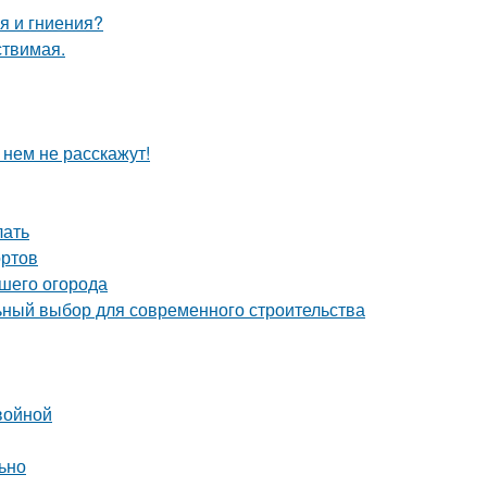
я и гниения?
ствимая.
 нем не расскажут!
лать
ортов
ашего огорода
ный выбор для современного строительства
войной
льно