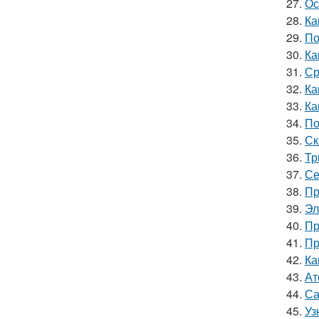
27.
Ос
28.
Ка
29.
По
30.
Ка
31.
Ср
32.
Ка
33.
Ка
34.
По
35.
Ск
36.
Тр
37.
Се
38.
Пр
39.
Эл
40.
Пр
41.
Пр
42.
Ка
43.
Ат
44.
Са
45.
Уз