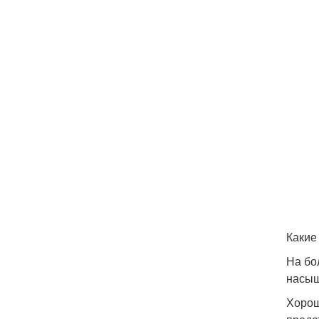
Какие
На бо
насыщ
Хорош