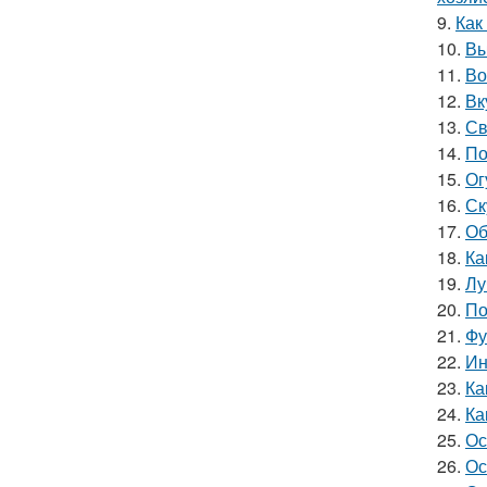
9.
Как
10.
Вы
11.
Во
12.
Вк
13.
Св
14.
По
15.
Ог
16.
Ск
17.
Об
18.
Ка
19.
Лу
20.
По
21.
Фу
22.
Ин
23.
Ка
24.
Ка
25.
Ос
26.
Ос