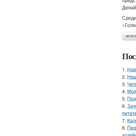
предс
Делай
Среди
«Голо
читат
Пос
1.
Нар
2.
Haш
3.
Чет
4.
Моя
5.
Под
6.
Зач
питат
7.
Кал
8.
Пер
хозяй