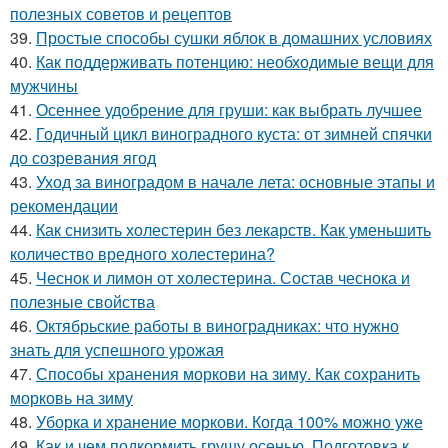
полезных советов и рецептов
39.
Простые способы сушки яблок в домашних условиях
40.
Как поддерживать потенцию: необходимые вещи для
мужчины
41.
Осеннее удобрение для груши: как выбрать лучшее
42.
Годичный цикл виноградного куста: от зимней спячки
до созревания ягод
43.
Уход за виноградом в начале лета: основные этапы и
рекомендации
44.
Как снизить холестерин без лекарств. Как уменьшить
количество вредного холестерина?
45.
Чеснок и лимон от холестерина. Состав чеснока и
полезные свойства
46.
Октябрьские работы в виноградниках: что нужно
знать для успешного урожая
47.
Способы хранения моркови на зиму. Как сохранить
морковь на зиму
48.
Уборка и хранение моркови. Когда 100% можно уже
49.
Как и чем подкормить грушу осенью. Подготовка к