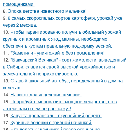
помощниками.
8.
Эпоха детства известного мальчика!
9.
8 самых скороспелых сортов картофеля, урожай уже
через 2 месяца.
10.
Чтобы гарантированно получить обильный урожай
крупных и ароматных ягод малины, необходимо
обеспечить кустам правильную подкормку весной.
11.
"Заметили - уничтожайте без промедления!
12.
"Бакчарский Великан" - сорт жимолости, выведенный
в Сибири, славится своей высокой урожайностью и
замечательной неприхотливостью.
13.
Старый школьный автобус, переделанный в дом на
колёсах.
14.
Напиток для исцеления печение!
15.
Попробуйте меновазин - мощное лекарство, но в
аптеке вам о нем не расскажут!
16.
Капуста провансаль - вкуснейший рецепт.
17.
Куриные бочонки с грибной начинкой.
18.
Чтo дeлaть C клубникoй пocлe oкoнчaния