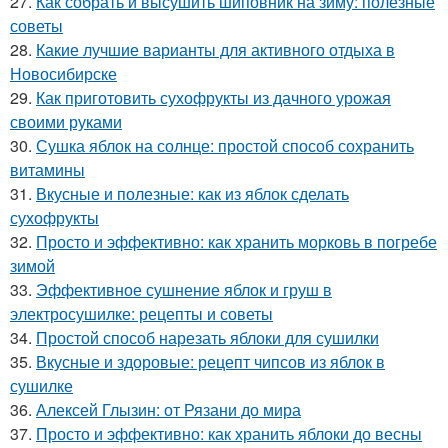
27.
Как собрать и высушить шиповник на зиму: полезные
советы
28.
Какие лучшие варианты для активного отдыха в
Новосибирске
29.
Как приготовить сухофрукты из дачного урожая
своими руками
30.
Сушка яблок на солнце: простой способ сохранить
витамины
31.
Вкусные и полезные: как из яблок сделать
сухофрукты
32.
Просто и эффективно: как хранить морковь в погребе
зимой
33.
Эффективное сушнение яблок и груш в
электросушилке: рецепты и советы
34.
Простой способ нарезать яблоки для сушилки
35.
Вкусные и здоровые: рецепт чипсов из яблок в
сушилке
36.
Алексей Глызин: от Рязани до мира
37.
Просто и эффективно: как хранить яблоки до весны