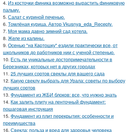
4.
Из косточки финика возможно вырастить финиковую
пальму.
5.
Салат с куриной печенью.
6.
Томлёная курица. Автор Vkusnya_eda_Recepty.
7.
Моя мама давно зимний сад хотела.
8.
Желе из калины.
9.
Oceнью "нa Кapтошку" eздили пpaктичecки вce, от
школьников до работников нии с ученой степенью.
10.
Есть ли уникальные достопримечательности в
Березниках, которых нет в других городах
11.
25 лучших сортов свеклы для вашего сада
12.
Какую свеклу выбрать для Урала: советы по выбору
лучших сортов
13.
Фундамент из ЖБИ блоков: все, что нужно знать
14.
Как залить плиту на ленточный фундамент:
пошаговая инструкция
15.
Фундамент из плит перекрытия: особенности и
преимущества
16.
Свекла: польза и вред для здоровья человека