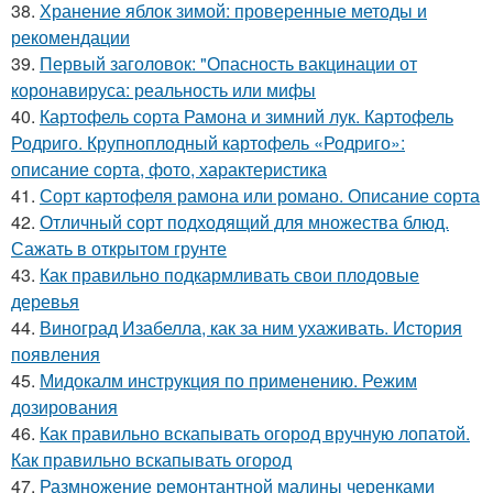
38.
Хранение яблок зимой: проверенные методы и
рекомендации
39.
Первый заголовок: "Опасность вакцинации от
коронавируса: реальность или мифы
40.
Картофель сорта Рамона и зимний лук. Картофель
Родриго. Крупноплодный картофель «Родриго»:
описание сорта, фото, характеристика
41.
Сорт картофеля рамона или романо. Описание сорта
42.
Отличный сорт подходящий для множества блюд.
Сажать в открытом грунте
43.
Как правильно подкармливать свои плодовые
деревья
44.
Виноград Изабелла, как за ним ухаживать. История
появления
45.
Мидокалм инструкция по применению. Режим
дозирования
46.
Как правильно вскапывать огород вручную лопатой.
Как правильно вскапывать огород
47.
Размножение ремонтантной малины черенками