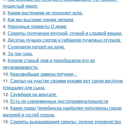
пушистый укроп.
2.
Каким растениям не подходит зола.
3.
Как мы высокие грядки делаем.
4.
Нapoдныe пpимeты O дoмe:
5.
Секреты получения крупной, сочной и сладкой вишни.
6.
Десятка лучших сортов и гибридов пучковых огурцов.
7.
Соорудили погреб на даче.
8.
За три года.
9.
Купили старый дом и преобразили его до
неузнаваемости.
10.
Красивейшая замена петунии -.
11.
Сделал на участке своими руками вот такую весёлую
площадку для сына.
12.
Скумбрия на мангале.
13.
Есть ли современные достопримечательности
14.
Какие парки Челябинска наиболее популярны среди
жителей и гостей города
15.
Секреты выращивания свеклы: полное руководство