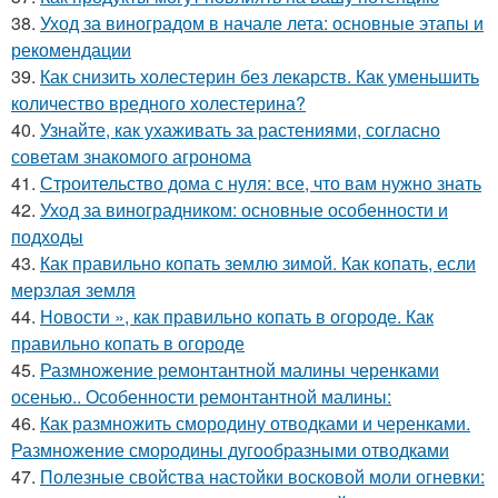
38.
Уход за виноградом в начале лета: основные этапы и
рекомендации
39.
Как снизить холестерин без лекарств. Как уменьшить
количество вредного холестерина?
40.
Узнайте, как ухаживать за растениями, согласно
советам знакомого агронома
41.
Строительство дома с нуля: все, что вам нужно знать
42.
Уход за виноградником: основные особенности и
подходы
43.
Как правильно копать землю зимой. Как копать, если
мерзлая земля
44.
Новости », как правильно копать в огороде. Как
правильно копать в огороде
45.
Размножение ремонтантной малины черенками
осенью.. Особенности ремонтантной малины:
46.
Как размножить смородину отводками и черенками.
Размножение смородины дугообразными отводками
47.
Полезные свойства настойки восковой моли огневки: