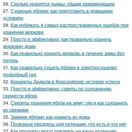
26.
Сколько хранятся тыквы: общие рекомендации
27.
Сушеные яблоки: как приготовить в домашних
условиях
28.
Как избежать 4 самых распространенных ошибок при
хранении моркови
29.
Просто и эффективно: как правильно хранить
морковку дома
30.
Как правильно хранить морковь в течение зимы без
потерь
31.
Как правильно сушить яблоки в электросушилке:
подробный гид
32.
Концерты Дидюли в Красноярске: история успеха
33.
Просто и эффективно: советы по сохранению
свежести яблок
34.
Секреты хранения яблок на зиму: где и как сохранить
их свежими
35.
Зимние яблоки: как хранить их дома
36.
Полезные продукты для потенции: что есть и что нет
37.
Как продукты могут повлиять на вашу потенцию