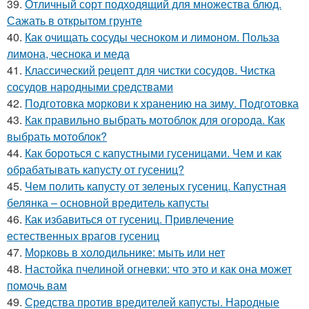
39.
Отличный сорт подходящий для множества блюд.
Сажать в открытом грунте
40.
Как очищать сосуды чесноком и лимоном. Польза
лимона, чеснока и меда
41.
Классический рецепт для чистки сосудов. Чистка
сосудов народными средствами
42.
Подготовка моркови к хранению на зиму. Подготовка
43.
Как правильно выбрать мотоблок для огорода. Как
выбрать мотоблок?
44.
Как бороться с капустными гусеницами. Чем и как
обрабатывать капусту от гусениц?
45.
Чем полить капусту от зеленых гусениц. Капустная
белянка – основной вредитель капусты
46.
Как избавиться от гусениц. Привлечение
естественных врагов гусениц
47.
Морковь в холодильнике: мыть или нет
48.
Настойка пчелиной огневки: что это и как она может
помочь вам
49.
Средства против вредителей капусты. Народные