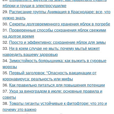
яблоки и груши в электросушилке
29.
Расписание группы Анимация в Краснодаре: все, что
нужно знать
30.
Секреты долговременного хранения яблок в погребе
31.
Проверенные способы сохранения яблок свежими
на долгое время
32.
Просто и эффективно: сохранение яблок для зимы
33.
Ни в коем случае не мыть: почему мытьё может
навредить вашему здоровью
34.
Зимостойкость боярышника: как выжить в суровые
морозы
35.
Первый заголовок: "Опасность вакцинации от
коронавируса: реальность или мифы
36.
Как правильно питаться для повышения потенции
37.
Уход за виноградом в июле: основные правила и
советы
38.
Томаты гиганты устойчивые к фитофторе: что это и
почему это важно