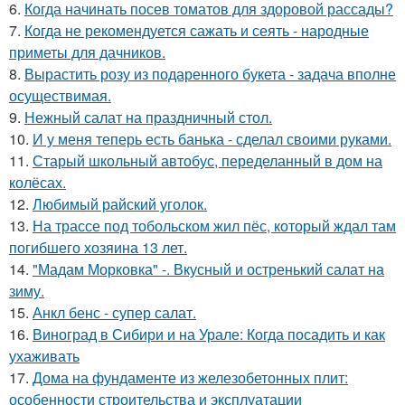
6.
Когда начинать посев томатов для здоровой рассады?
7.
Когда не рекомендуется сажать и сеять - народные
приметы для дачников.
8.
Вырастить розу из подаренного букета - задача вполне
осуществимая.
9.
Нежный салат на праздничный стол.
10.
И у меня теперь есть банька - сделал своими руками.
11.
Старый школьный автобус, переделанный в дом на
колёсах.
12.
Любимый райский уголок.
13.
На трассе под тобольском жил пёс, который ждал там
погибшего хозяина 13 лет.
14.
"Мадам Морковка" -. Вкусный и остренький салат на
зиму.
15.
Анкл бенс - супер салат.
16.
Виноград в Сибири и на Урале: Когда посадить и как
ухаживать
17.
Дома на фундаменте из железобетонных плит:
особенности строительства и эксплуатации