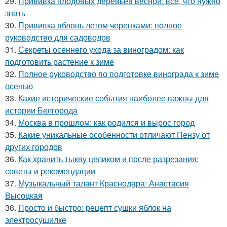
29.
Прививка плодовых деревьев весной: всё, что нужно
знать
30.
Прививка яблонь летом черенками: полное
руководство для садоводов
31.
Секреты осеннего ухода за виноградом: как
подготовить растение к зиме
32.
Полное руководство по подготовке винограда к зиме
осенью
33.
Какие исторические события наиболее важны для
истории Белгорода
34.
Москва в прошлом: как родился и вырос город
35.
Какие уникальные особенности отличают Пензу от
других городов
36.
Как хранить тыкву целиком и после разрезания:
советы и рекомендации
37.
Музыкальный талант Краснодара: Анастасия
Высоцкая
38.
Просто и быстро: рецепт сушки яблок на
электросушилке