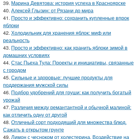
39.
Марина Девятова: история успеха в Красноярске
40.
Алексей Глызин: от Рязани до мира
41.
Просто и эффективно: сохранить купленные впрок
яблоки
42.
Холодильник для хранения яблок: миф или
реальность
43.
Просто и эффективно: как хранить яблоки зимой в
домашних условиях
44.
Стас Пьеха Тула: Проекты и инициативы, связанные
с городом
45.
Сильные и здоровые: лучшие продукты для
поддержания мужской силы
46.
Подбор удобрений для груши: как получить богатый
урожай
47.
Различия между ремантантной и обычной малиной:
как отличить одну от другой
48.
Отличный сорт подходящий для множества блюд.
Сажать в открытом грунте
49.
Лимон с чесноком от холестерина. Воздействие на