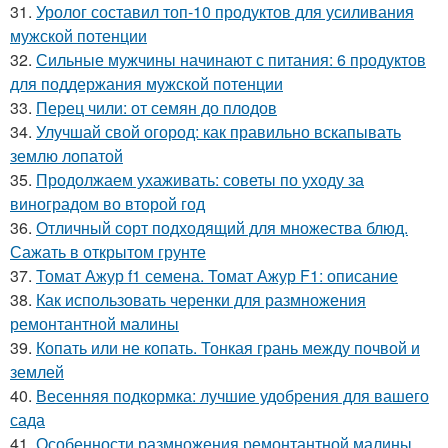
31.
Уролог составил топ-10 продуктов для усиливания
мужской потенции
32.
Сильные мужчины начинают с питания: 6 продуктов
для поддержания мужской потенции
33.
Перец чили: от семян до плодов
34.
Улучшай свой огород: как правильно вскапывать
землю лопатой
35.
Продолжаем ухаживать: советы по уходу за
виноградом во второй год
36.
Отличный сорт подходящий для множества блюд.
Сажать в открытом грунте
37.
Томат Ажур f1 семена. Томат Ажур F1: описание
38.
Как использовать черенки для размножения
ремонтантной малины
39.
Копать или не копать. Тонкая грань между почвой и
землей
40.
Весенняя подкормка: лучшие удобрения для вашего
сада
41.
Особенности размножения ремонтантной малины