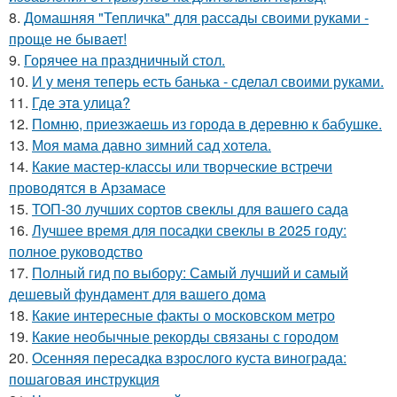
8.
Домашняя "Тепличка" для рассады своими руками -
проще не бывает!
9.
Горячее на праздничный стол.
10.
И у меня теперь есть банька - сделал своими руками.
11.
Где этa улица?
12.
Помню, приезжаешь из города в деревню к бабушке.
13.
Моя мама давно зимний сад хотела.
14.
Какие мастер-классы или творческие встречи
проводятся в Арзамасе
15.
ТОП-30 лучших сортов свеклы для вашего сада
16.
Лучшее время для посадки свеклы в 2025 году:
полное руководство
17.
Полный гид по выбору: Самый лучший и самый
дешевый фундамент для вашего дома
18.
Какие интересные факты о московском метро
19.
Какие необычные рекорды связаны с городом
20.
Осенняя пересадка взрослого куста винограда:
пошаговая инструкция