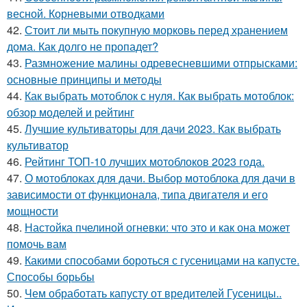
весной. Корневыми отводками
42.
Стоит ли мыть покупную морковь перед хранением
дома. Как долго не пропадет?
43.
Размножение малины одревесневшими отпрысками:
основные принципы и методы
44.
Как выбрать мотоблок с нуля. Как выбрать мотоблок:
обзор моделей и рейтинг
45.
Лучшие культиваторы для дачи 2023. Как выбрать
культиватор
46.
Рейтинг ТОП-10 лучших мотоблоков 2023 года.
47.
О мотоблоках для дачи. Выбор мотоблока для дачи в
зависимости от функционала, типа двигателя и его
мощности
48.
Настойка пчелиной огневки: что это и как она может
помочь вам
49.
Какими способами бороться с гусеницами на капусте.
Способы борьбы
50.
Чем обработать капусту от вредителей Гусеницы..