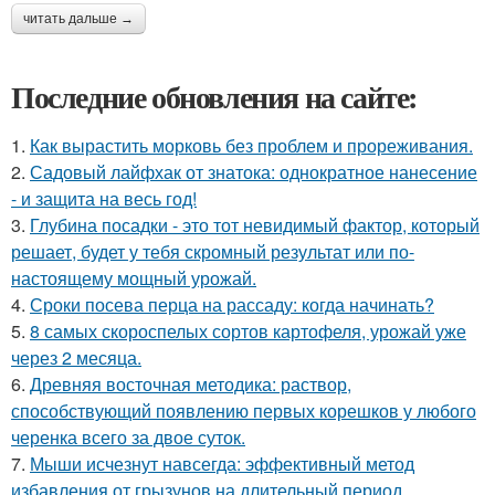
читать дальше →
Последние обновления на сайте:
1.
Как вырастить морковь без проблем и прореживания.
2.
Садовый лайфхак от знатока: однократное нанесение
- и защита на весь год!
3.
Глубина посадки - это тот невидимый фактор, который
решает, будет у тебя скромный результат или по-
настоящему мощный урожай.
4.
Сроки посева перца на рассаду: когда начинать?
5.
8 самых скороспелых сортов картофеля, урожай уже
через 2 месяца.
6.
Древняя восточная методика: раствор,
способствующий появлению первых корешков у любого
черенка всего за двое суток.
7.
Мыши исчезнут навсегда: эффективный метод
избавления от грызунов на длительный период.