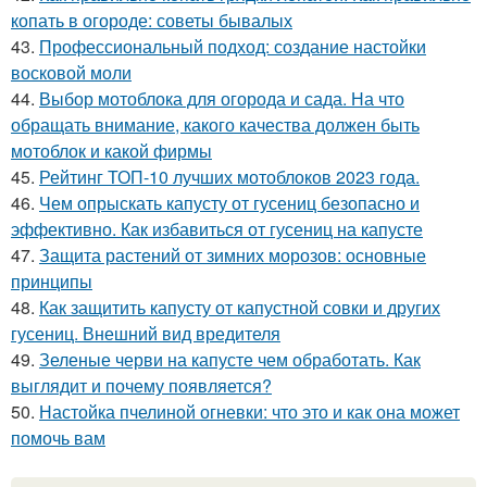
копать в огороде: советы бывалых
43.
Профессиональный подход: создание настойки
восковой моли
44.
Выбор мотоблока для огорода и сада. На что
обращать внимание, какого качества должен быть
мотоблок и какой фирмы
45.
Рейтинг ТОП-10 лучших мотоблоков 2023 года.
46.
Чем опрыскать капусту от гусениц безопасно и
эффективно. Как избавиться от гусениц на капусте
47.
Защита растений от зимних морозов: основные
принципы
48.
Как защитить капусту от капустной совки и других
гусениц. Внешний вид вредителя
49.
Зеленые черви на капусте чем обработать. Как
выглядит и почему появляется?
50.
Настойка пчелиной огневки: что это и как она может
помочь вам