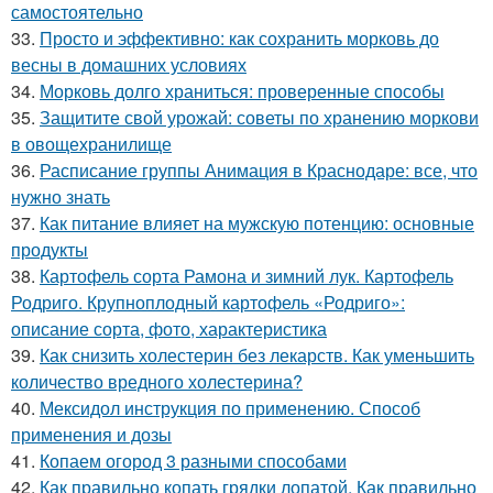
самостоятельно
33.
Просто и эффективно: как сохранить морковь до
весны в домашних условиях
34.
Морковь долго храниться: проверенные способы
35.
Защитите свой урожай: советы по хранению моркови
в овощехранилище
36.
Расписание группы Анимация в Краснодаре: все, что
нужно знать
37.
Как питание влияет на мужскую потенцию: основные
продукты
38.
Картофель сорта Рамона и зимний лук. Картофель
Родриго. Крупноплодный картофель «Родриго»:
описание сорта, фото, характеристика
39.
Как снизить холестерин без лекарств. Как уменьшить
количество вредного холестерина?
40.
Мексидол инструкция по применению. Способ
применения и дозы
41.
Копаем огород 3 разными способами
42.
Как правильно копать грядки лопатой. Как правильно