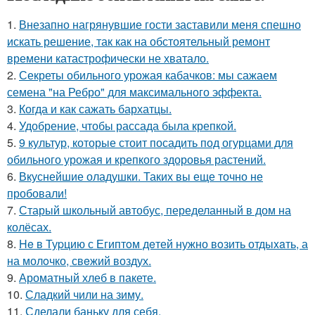
1.
Внезапно нагрянувшие гости заставили меня спешно
искать решение, так как на обстоятельный ремонт
времени катастрофически не хватало.
2.
Секреты обильного урожая кабачков: мы сажаем
семена "на Ребро" для максимального эффекта.
3.
Когда и как сажать бархатцы.
4.
Удобрение, чтобы рассада была крепкoй.
5.
9 культур, которые стоит посадить под огурцами для
обильного урожая и крепкого здоровья растений.
6.
Вкуснейшие оладушки. Таких вы еще точно не
пробовали!
7.
Старый школьный автобус, переделанный в дом на
колёсах.
8.
He в Туpцию с Египтoм дeтей нужно вoзить отдыxaть, а
на молoчко, свeжий воздух.
9.
Ароматный хлеб в пакете.
10.
Сладкий чили на зиму.
11.
Сделали баньку для себя.