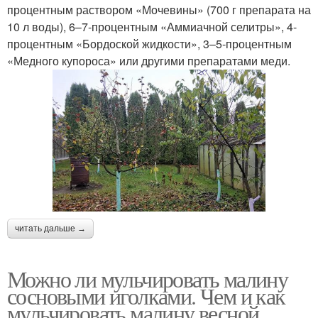
процентным раствором «Мочевины» (700 г препарата на
10 л воды), 6–7-процентным «Аммиачной селитры», 4-
процентным «Бордоской жидкости», 3–5‑процентным
«Медного купороса» или другими препаратами меди.
читать дальше →
Можно ли мульчировать малину
сосновыми иголками. Чем и как
мульчировать малину весной