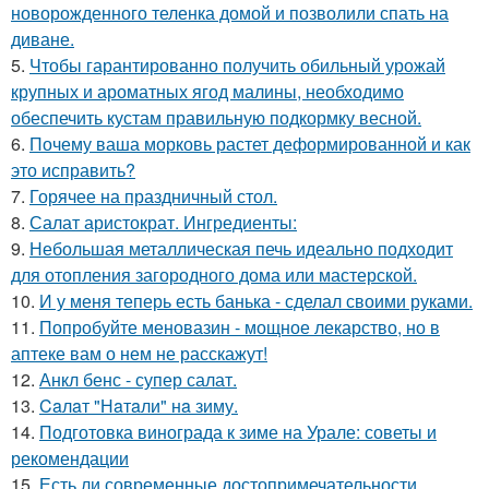
новорожденного теленка домой и позволили спать на
диване.
5.
Чтобы гарантированно получить обильный урожай
крупных и ароматных ягод малины, необходимо
обеспечить кустам правильную подкормку весной.
6.
Почему ваша морковь растет деформированной и как
это исправить?
7.
Горячее на праздничный стол.
8.
Салат аристократ. Ингредиенты:
9.
Небольшая металлическая печь идеально подходит
для отопления загородного дома или мастерской.
10.
И у меня теперь есть банька - сделал своими руками.
11.
Попробуйте меновазин - мощное лекарство, но в
аптеке вам о нем не расскажут!
12.
Анкл бенс - супер салат.
13.
Caлaт "Нaтaли" нa зиму.
14.
Подготовка винограда к зиме на Урале: советы и
рекомендации
15.
Есть ли современные достопримечательности