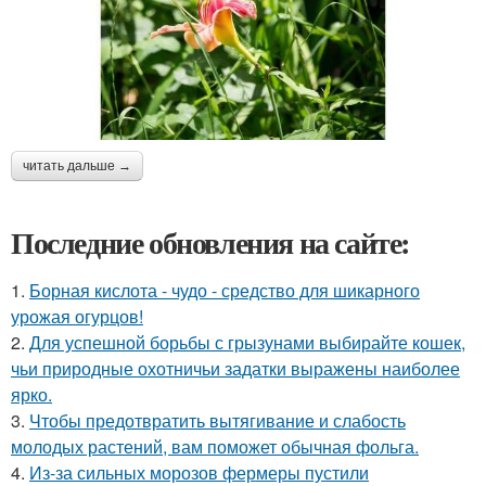
читать дальше →
Последние обновления на сайте:
1.
Борная кислота - чудо - средство для шикарного
урожая огурцов!
2.
Для успешной борьбы с грызунами выбирайте кошек,
чьи природные охотничьи задатки выражены наиболее
ярко.
3.
Чтобы предотвратить вытягивание и слабость
молодых растений, вам поможет обычная фольга.
4.
Из-за сильных морозов фермеры пустили