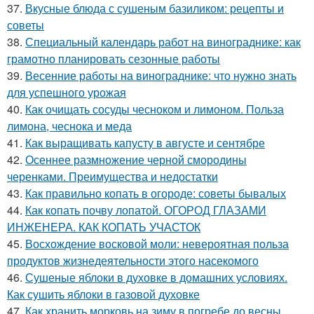
37.
Вкусные блюда с сушеным базиликом: рецепты и
советы
38.
Специальный календарь работ на винограднике: как
грамотно планировать сезонные работы
39.
Весенние работы на винограднике: что нужно знать
для успешного урожая
40.
Как очищать сосуды чесноком и лимоном. Польза
лимона, чеснока и меда
41.
Как выращивать капусту в августе и сентябре
42.
Осеннее размножение черной смородины
черенками. Преимущества и недостатки
43.
Как правильно копать в огороде: советы бывалых
44.
Как копать почву лопатой. ОГОРОД ГЛАЗАМИ
ИНЖЕНЕРА. КАК КОПАТЬ УЧАСТОК
45.
Восхождение восковой моли: невероятная польза
продуктов жизнедеятельности этого насекомого
46.
Сушеные яблоки в духовке в домашних условиях.
Как сушить яблоки в газовой духовке
47.
Как хранить морковь на зиму в погребе до весны.