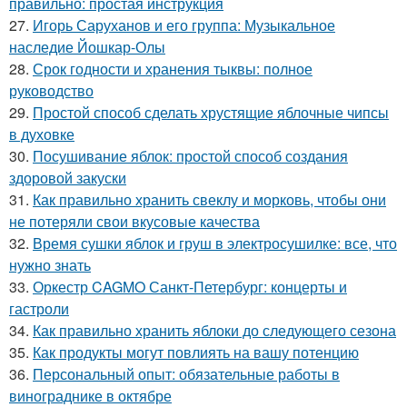
правильно: простая инструкция
27.
Игорь Саруханов и его группа: Музыкальное
наследие Йошкар-Олы
28.
Срок годности и хранения тыквы: полное
руководство
29.
Простой способ сделать хрустящие яблочные чипсы
в духовке
30.
Посушивание яблок: простой способ создания
здоровой закуски
31.
Как правильно хранить свеклу и морковь, чтобы они
не потеряли свои вкусовые качества
32.
Время сушки яблок и груш в электросушилке: все, что
нужно знать
33.
Оркестр CAGMO Санкт-Петербург: концерты и
гастроли
34.
Как правильно хранить яблоки до следующего сезона
35.
Как продукты могут повлиять на вашу потенцию
36.
Персональный опыт: обязательные работы в
винограднике в октябре