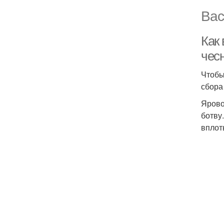
Вас
Как
чес
Чтобы
сбора
Ярово
ботву
вплот