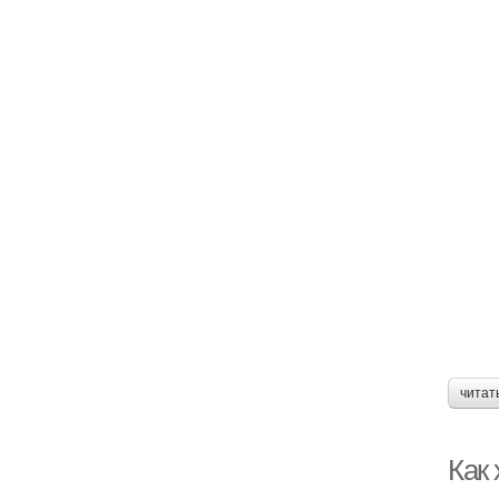
читат
Как 