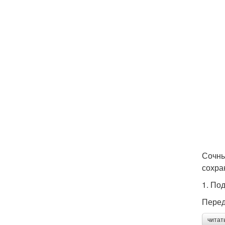
Сочны
сохра
1. По
Перед
читат