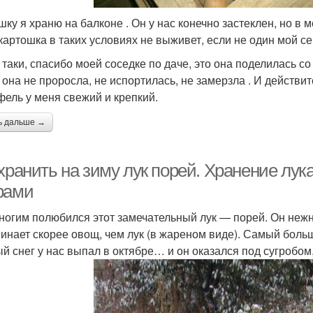
шку я храню на балконе . Он у нас конечно застеклен, но в
 картошка в таких условиях не выживет, если не один мой с
 таки, спасибо моей соседке по даче, это она поделилась со
 она не проросла, не испортилась, не замерзла . И действи
фель у меня свежий и крепкий.
ь дальше →
хранить на зиму лук порей. Хранение лук
рами
ногим полюбился этот замечательный лук — порей. Он нежн
инает скорее овощ, чем лук (в жареном виде). Самый больш
й снег у нас выпал в октябре… и он оказался под сугробом