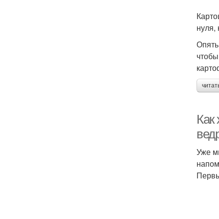
Карто
нуля,
Опять
чтобы
карто
читат
Как 
вед
Уже м
напом
Первы