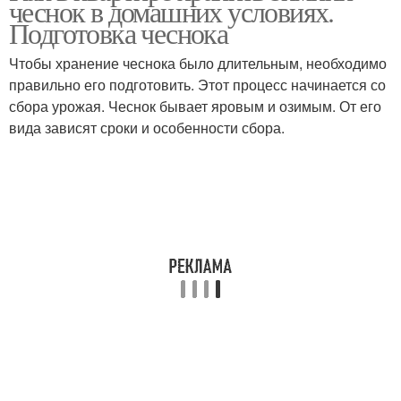
чеснок в домашних условиях.
Подготовка чеснока
Чтобы хранение чеснока было длительным, необходимо
Картофель для зимнего
правильно его подготовить. Этот процесс начинается со
Лука перед хранением
хранения
сбора урожая. Чеснок бывает яровым и озимым. От его
вида зависят сроки и особенности сбора.
Хранение в мешках