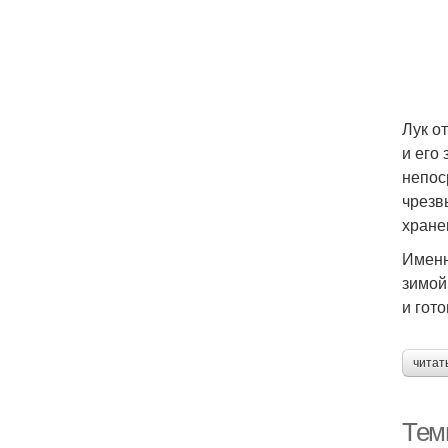
Лук о
и его
непос
чрезв
хране
Именн
зимой
и гото
читат
Темп