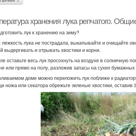
ь дальше →
пература хранения лука репчатого. Общи
одготовить лук к хранению на зиму?
 лежкость лука не пострадала, выкапывайте и очищайте ов
ой выдергивать и отрывать хвостики и корни.
ле оставьте весь лук просохнуть на воздухе в солнечную по
не или прямо на полу, разложив запасы на сухих бумажных
пливаемом доме можно переложить лук поближе к радиатору,
и ножа или секатора обрежьте зеленые хвостики, оставив 3-