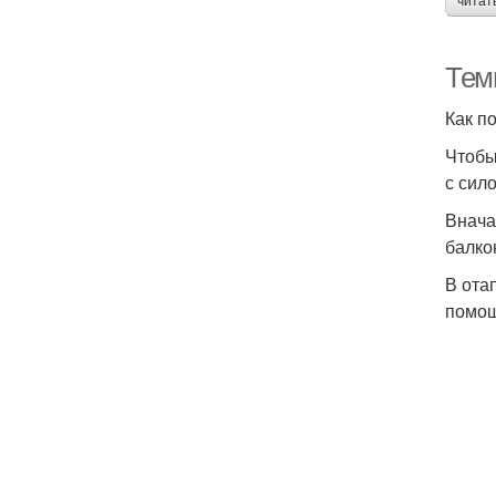
читат
Тем
Как п
Чтобы
с сил
Внача
балко
В ота
помощ