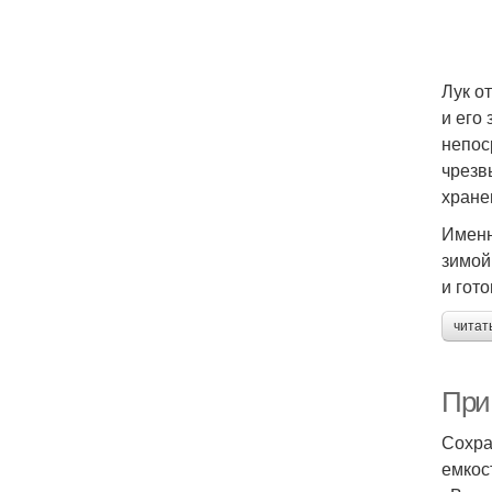
Лук о
и его
непос
чрезв
хране
Именн
зимой
и гото
читат
При
Сохра
емкос