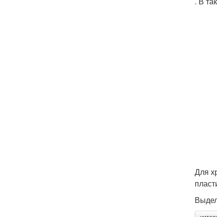
. В т
Для х
пласт
Выдел