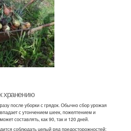
 к хранению
разу после уборки с грядок. Обычно сбор урожая
овпадает с утончением шеек, пожелтением и
ожет составлять, как 90, так и 120 дней.
одится соблюдать целый ряд предосторожностей: