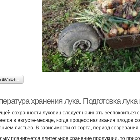
ь дальше →
пература хранения лука. Подготовка лука
ущей сохранности луковиц следует начинать беспокоиться с
ается в августе-месяце, когда процесс наливания плодов с
анием листьев. В зависимости от сорта, период созревания м
льку планируется длительное хранение продукции, то прих