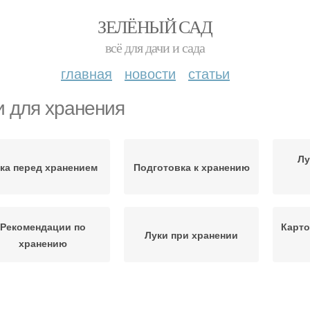
ЗЕЛЁНЫЙ САД
всё для дачи и сада
главная
новости
статьи
и для хранения
Лу
ка перед хранением
Подготовка к хранению
Рекомендации по
Карто
Луки при хранении
хранению
Влажность при
Хранение в пучках
Хр