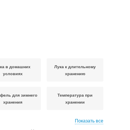
ка в домашних
Лука к длительному
условиях
хранению
фель для зимнего
Температура при
хранения
хранении
Показать все
анение в косах
Лука к хранению