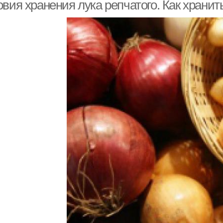
хранении
вия хранения лука репчатого. Как хранит