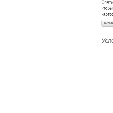
Опять
чтобы
карто
читат
Усло