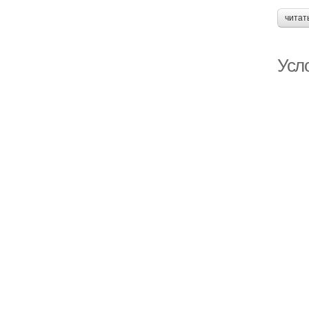
читат
Усло