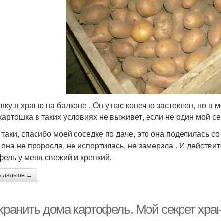
шку я храню на балконе . Он у нас конечно застеклен, но в
 картошка в таких условиях не выживет, если не один мой с
 таки, спасибо моей соседке по даче, это она поделилась со
 она не проросла, не испортилась, не замерзла . И действи
фель у меня свежий и крепкий.
ь дальше →
 хранить дома картофель. Мой секрет хра