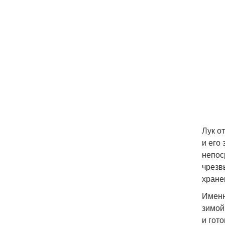
Лук о
и его
непос
чрезв
хране
Именн
зимой
и гото