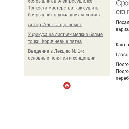
боярышник в электросушилке.
Сро
Тонкости мастерства: как сушить
его
боярышник в домашних условиях
Посад
Автор: Александр шемет.
вариа
У фикуса на листьях мелкие белые
точки. Коричневые пятна
Как с
Введение в Лекцию № 14:
Главн
основные понятия и концепции
Подго
Подго
переб