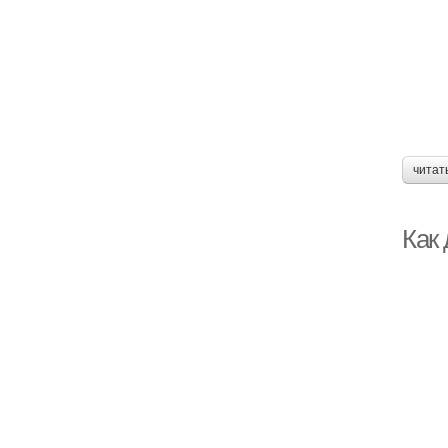
читат
Как