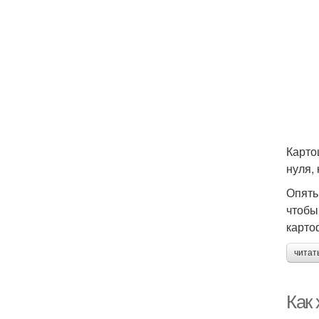
Карто
нуля,
Опять
чтобы
карто
читат
Как