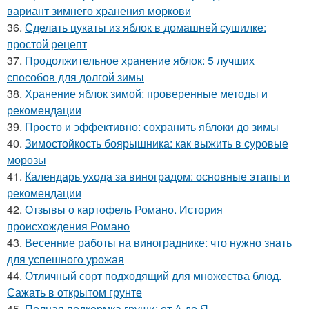
вариант зимнего хранения моркови
36.
Сделать цукаты из яблок в домашней сушилке:
простой рецепт
37.
Продолжительное хранение яблок: 5 лучших
способов для долгой зимы
38.
Хранение яблок зимой: проверенные методы и
рекомендации
39.
Просто и эффективно: сохранить яблоки до зимы
40.
Зимостойкость боярышника: как выжить в суровые
морозы
41.
Календарь ухода за виноградом: основные этапы и
рекомендации
42.
Отзывы о картофель Романо. История
происхождения Романо
43.
Весенние работы на винограднике: что нужно знать
для успешного урожая
44.
Отличный сорт подходящий для множества блюд.
Сажать в открытом грунте
45.
Полная подкормка груши: от А до Я