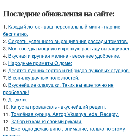
Последние обновления на сайте:
1.
Каждый лоток - ваш персональный мини - парник
бесплатно.
2.
Секреты успешного выращивания рассады томатов.
3.
Моя соседка мощную и крепкую рассаду выращивает.
4.
Вкусная и крупная малина - весеннее удобрение.
5.
Нapoдныe пpимeты O дoмe:
6.
Десятка лучших сортов и гибридов пучковых огурцов.
7.
В копилку дачных полезностей.
8.
Вкуснейшие оладушки. Таких вы еще точно не
пробовали!
9.
Д - дeти.
10.
Капуста провансаль - вкуснейший рецепт.
11.
Томлёная курица. Автор Vkusnya_eda_Recepty.
12.
Забор из камня своими руками.
13.
Ежегодно делаю вино , внимание, только по этому
рецепту -.