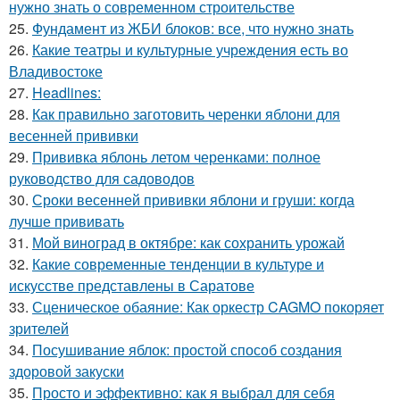
нужно знать о современном строительстве
25.
Фундамент из ЖБИ блоков: все, что нужно знать
26.
Какие театры и культурные учреждения есть во
Владивостоке
27.
Headlines:
28.
Как правильно заготовить черенки яблони для
весенней прививки
29.
Прививка яблонь летом черенками: полное
руководство для садоводов
30.
Сроки весенней прививки яблони и груши: когда
лучше прививать
31.
Мой виноград в октябре: как сохранить урожай
32.
Какие современные тенденции в культуре и
искусстве представлены в Саратове
33.
Сценическое обаяние: Как оркестр CAGMO покоряет
зрителей
34.
Посушивание яблок: простой способ создания
здоровой закуски
35.
Просто и эффективно: как я выбрал для себя