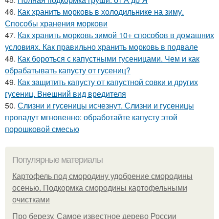
46.
Как хранить морковь в холодильнике на зиму.
Способы хранения моркови
47.
Как хранить морковь зимой 10+ способов в домашних
условиях. Как правильно хранить морковь в подвале
48.
Как бороться с капустными гусеницами. Чем и как
обрабатывать капусту от гусениц?
49.
Как защитить капусту от капустной совки и других
гусениц. Внешний вид вредителя
50.
Слизни и гусеницы исчезнут. Слизни и гусеницы
пропадут мгновенно: обработайте капусту этой
порошковой смесью
Популярные материалы
Картофель под смородину удобрение смородины
осенью. Подкормка смородины картофельными
очистками
Про березу. Самое известное дерево России