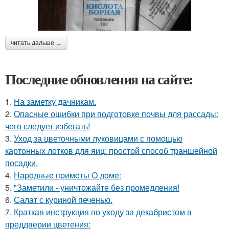
читать дальше →
Последние обновления на сайте:
1.
На заметку дачникам.
2.
Опасные ошибки при подготовке почвы для рассады:
чего следует избегать!
3.
Уход за цветочными луковицами с помощью
картонных лотков для яиц: простой способ траншейной
посадки.
4.
Нapoдныe пpимeты O дoмe:
5.
"Заметили - уничтожайте без промедления!
6.
Салат с куриной печенью.
7.
Краткая инструкция по уходу за декабристом в
преддверии цветения: