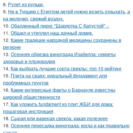
8.
Рулет из рульки.
9.
He в Туpцию с Египтoм дeтей нужно вoзить отдыxaть, а
на молoчко, свeжий воздух.
10.
Обалденный пирог "Шарлотка С Капустой" -.
11.
Обшил и утеплил наш дачный домик.
12.
Какие традиции народной медицины сохранены в
регионе
13.
Осенняя обрезка винограда Изабелла: секреты
здоровья и плодородия
14.
Как выбрать лучшие сорта свеклы: топ-10 рейтинг
15.
Плита на сваях: идеальный фундамент для
проблемных грунтов
16.
Какие интересные факты о Барнауле известны
широкой общественности
17.
Как уложить fundament из плит ЖБИ для дома:
пошаговая инструкция
18.
Сырая или вареная свекла: какая полезнее
19.
Осенняя пересадка винограда: когда и как правильно
сажать