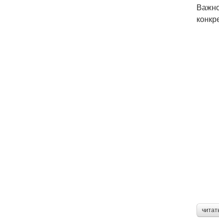
Важно
конкр
читат