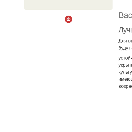
Вас
Луч
Для в
будут
устой
укрыт
культ
имеющ
возрас