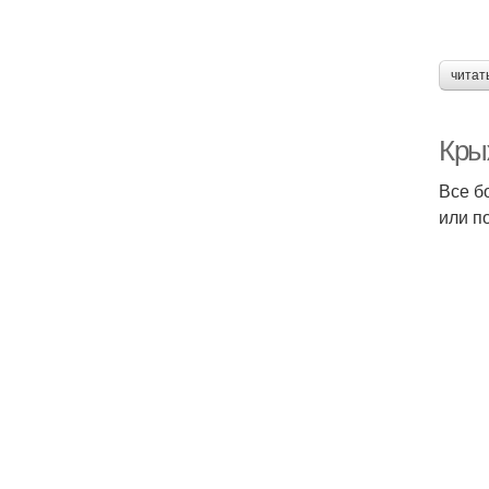
читат
Кры
Все б
или п