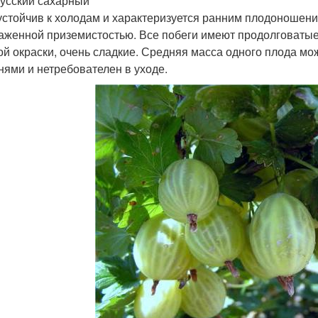
усский сахарный
устойчив к холодам и характеризуется ранним плодоношен
аженной приземистостью. Все побеги имеют продолговатые
ой окраски, очень сладкие. Средняя масса одного плода мо
нями и нетребователен в уходе.