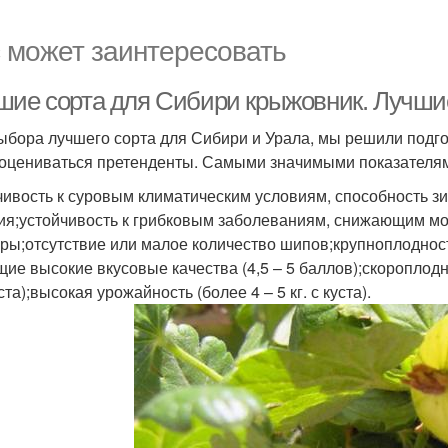
 может заинтересовать
шие сорта для Сибири крыжовник. Лучши
ыбора лучшего сорта для Сибири и Урала, мы решили подго
 оцениваться претенденты. Самыми значимыми показателя
чивость к суровым климатическим условиям, способность зи
ия;устойчивость к грибковым заболеваниям, снижающим мо
уры;отсутствие или малое количество шипов;крупноплодность
ие высокие вкусовые качества (4,5 – 5 баллов);скороплодно
та);высокая урожайность (более 4 – 5 кг. с куста).