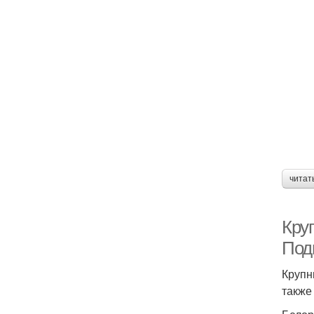
читат
Кру
Под
Крупн
также