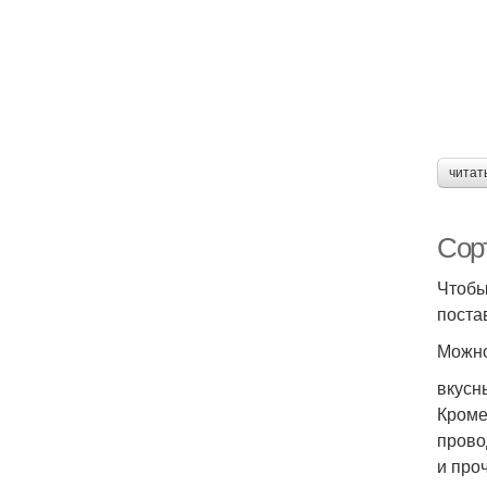
читат
Сор
Чтобы
поста
Можно
вкусн
Кроме
прово
и про