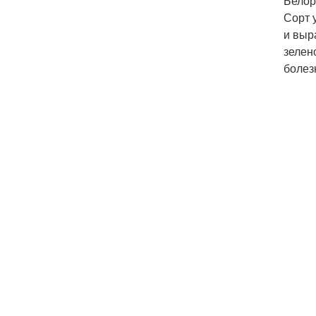
Белор
Сорт 
и выр
зелен
болез