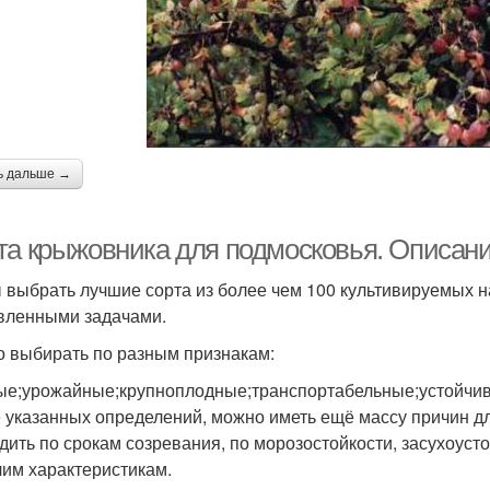
ь дальше →
та крыжовника для подмосковья. Описани
 выбрать лучшие сорта из более чем 100 культивируемых н
вленными задачами.
 выбирать по разным признакам:
ые;урожайные;крупноплодные;транспортабельные;устойчи
 указанных определений, можно иметь ещё массу причин д
дить по срокам созревания, по морозостойкости, засухоуст
чим характеристикам.