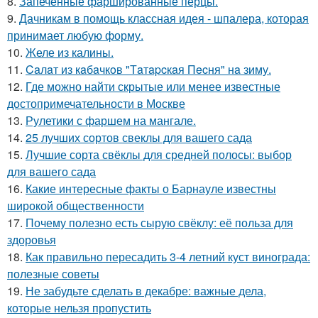
8.
Запечённые фаршированные перцы.
9.
Дачникам в помощь классная идея - шпалера, которая
принимает любую форму.
10.
Желе из калины.
11.
Caлaт из кaбaчкoв "Тaтapcкaя Пecня" нa зиму.
12.
Где можно найти скрытые или менее известные
достопримечательности в Москве
13.
Рулетики с фаршем на мангале.
14.
25 лучших сортов свеклы для вашего сада
15.
Лучшие сорта свёклы для средней полосы: выбор
для вашего сада
16.
Какие интересные факты о Барнауле известны
широкой общественности
17.
Почему полезно есть сырую свёклу: её польза для
здоровья
18.
Как правильно пересадить 3-4 летний куст винограда:
полезные советы
19.
Не забудьте сделать в декабре: важные дела,
которые нельзя пропустить