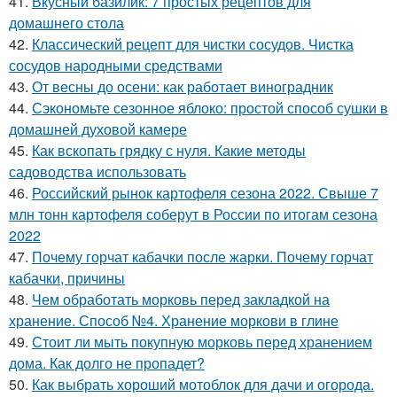
41.
Вкусный базилик: 7 простых рецептов для
домашнего стола
42.
Классический рецепт для чистки сосудов. Чистка
сосудов народными средствами
43.
От весны до осени: как работает виноградник
44.
Сэкономьте сезонное яблоко: простой способ сушки в
домашней духовой камере
45.
Как вскопать грядку с нуля. Какие методы
садоводства использовать
46.
Российский рынок картофеля сезона 2022. Свыше 7
млн тонн картофеля соберут в России по итогам сезона
2022
47.
Почему горчат кабачки после жарки. Почему горчат
кабачки, причины
48.
Чем обработать морковь перед закладкой на
хранение. Способ №4. Хранение моркови в глине
49.
Стоит ли мыть покупную морковь перед хранением
дома. Как долго не пропадет?
50.
Как выбрать хороший мотоблок для дачи и огорода.