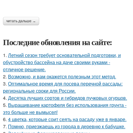
читать дальше →
Последние обновления на сайте:
1.
Летний сезон требует основательной подготовки, и
обустройство бассейна на даче своими руками -
отличное решение.
2.
Возможно, и вам окажется полезным этот метод.
3.
Оптимальное время для посева перечной рассады:
региональные сроки для России.
4.
Десятка лучших сортов и гибридов пучковых огурцов.
5.
Выращивание картофеля без использования грунта -
это больше не вымысел!
6.
4 цветка, которые соит сеять на расаду уже в январе.
7.
Помню, приезжаешь из города в деревню к бабушке.