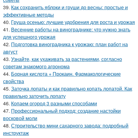
39.
Как сохранить яблоки и груши до весны: простые и
эффективные методы
40.
Груша осенью: лучшие удобрения для роста и урожая
41.
Весенние работы на винограднике: что нужно знать
для успешного урожая
42.
Подготовка виноградника к урожаю: план работ на
август
43.
Узнайте, как ухаживать за растениями, согласно
советам знакомого агронома
44.
Борная кислота + Прокаин. Фармакологические
свойства
45.
Заточка лопаты и как правильно копать лопатой. Как
правильно заточить лопату
46.
Копаем огород 3 разными способами
47.
Профессиональный подход: создание настойки
восковой моли
48.
Строительство мини сахарного завода: подробный
инструктаж