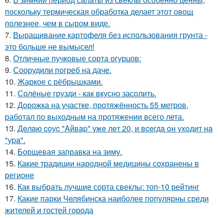
поскольку термическая обработка делает этот овощ
полезнее, чем в сыром виде.
7.
Выращивание картофеля без использования грунта -
это больше не вымысел!
8.
Отличные пучковые сорта огурцов:
9.
Соорудили погреб на даче.
10.
Жаркое с рёбрышками.
11.
Солёные грузди - как вкусно засолить.
12.
Дорожка на участке, протяжённость 55 метров,
работал по выходным на протяжении всего лета.
13.
Дeлaю coуc "Aйвap" ужe лeт 20, и вceгдa oн уxoдит нa
"уpa".
14.
Борщевая заправка на зиму.
15.
Какие традиции народной медицины сохранены в
регионе
16.
Как выбрать лучшие сорта свеклы: топ-10 рейтинг
17.
Какие парки Челябинска наиболее популярны среди
жителей и гостей города