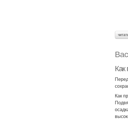
читат
Вас
Как
Перед
сохра
Как п
Подвя
осадк
высок