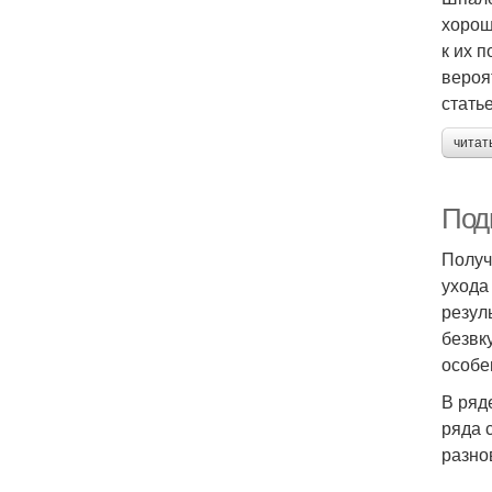
хорош
к их 
вероя
статье
читат
Под
Получ
ухода
резул
безвк
особе
В ряд
ряда 
разно