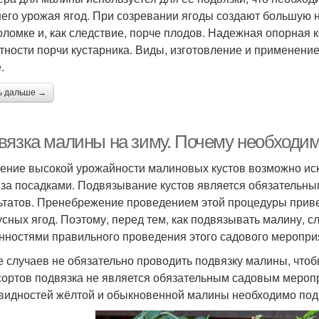
его урожая ягод. При созревании ягоды создают большую на
поломке и, как следствие, порче плодов. Надежная опорная 
тности порчи кустарника. Виды, изготовление и применени
.
ь дальше →
вязка малины на зиму. Почему необходи
ение высокой урожайности малиновых кустов возможно ис
 за посадками. Подвязывание кустов является обязательн
ьтатов. Пренебрежение проведением этой процедуры приве
усных ягод. Поэтому, перед тем, как подвязывать малину, с
нностями правильного проведения этого садового меропри
е случаев не обязательно проводить подвязку малины, что
сортов подвязка не является обязательным садовым мероп
видностей жёлтой и обыкновенной малины необходимо под