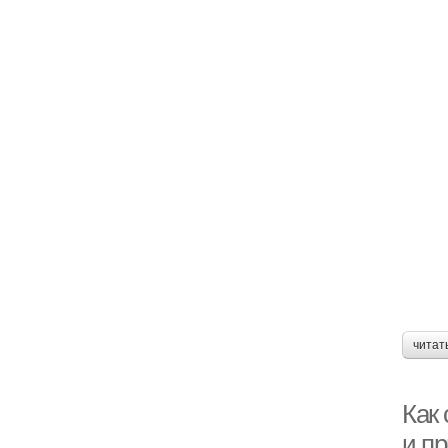
читат
Как
и п