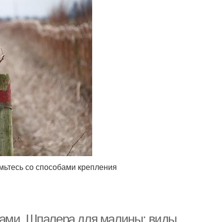
омьтесь со способами крепления
ками. Шпалера для малины: виды,