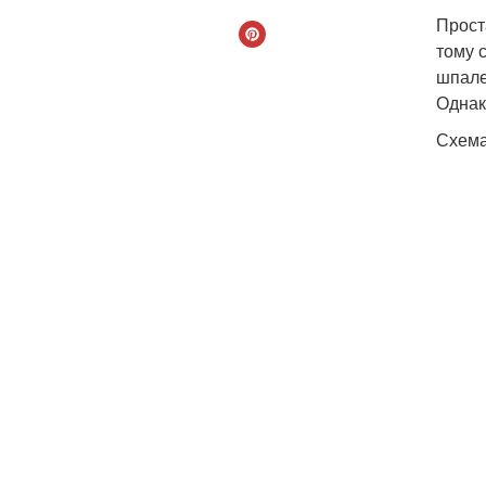
Прост
тому 
шпале
Однак
Схема