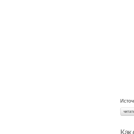
Источ
читат
Как