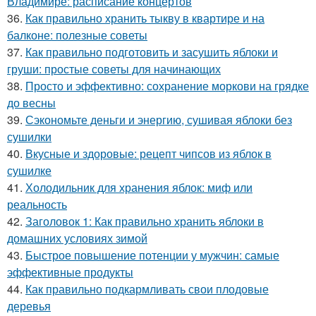
Владимире: расписание концертов
36.
Как правильно хранить тыкву в квартире и на
балконе: полезные советы
37.
Как правильно подготовить и засушить яблоки и
груши: простые советы для начинающих
38.
Просто и эффективно: сохранение моркови на грядке
до весны
39.
Сэкономьте деньги и энергию, сушивая яблоки без
сушилки
40.
Вкусные и здоровые: рецепт чипсов из яблок в
сушилке
41.
Холодильник для хранения яблок: миф или
реальность
42.
Заголовок 1: Как правильно хранить яблоки в
домашних условиях зимой
43.
Быстрое повышение потенции у мужчин: самые
эффективные продукты
44.
Как правильно подкармливать свои плодовые
деревья