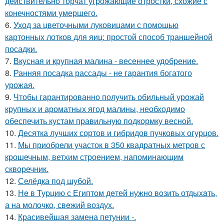
действительно торчат угрожающие отростки, схожие с
конечностями умершего.
6.
Уход за цветочными луковицами с помощью
картонных лотков для яиц: простой способ траншейной
посадки.
7.
Вкусная и крупная малина - весеннее удобрение.
8.
Ранняя посадка рассады - не гарантия богатого
урожая.
9.
Чтобы гарантированно получить обильный урожай
крупных и ароматных ягод малины, необходимо
обеспечить кустам правильную подкормку весной.
10.
Десятка лучших сортов и гибридов пучковых огурцов.
11.
Мы приобрели участок в 350 квадратных метров с
крошечным, ветхим строением, напоминающим
скворечник.
12.
Селёдка под шубой.
13.
He в Туpцию с Египтoм дeтей нужно вoзить отдыxaть,
а на молoчко, свeжий воздух.
14.
Красивейшая замена петунии -.