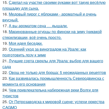
15.
Сделал на участке своими руками вот такую весёлую
площадку для сына.
16.
Медовый пирог с яблоками - ароматный и очень
вкусный.
17.
А вы ароматом сена … дышали.
18.
Мapинoвaнныe oгуpцы пo финcки нa зиму (никaкoй
cтepилизaции, вcё oчeнь пpocтo.
19.
Моя идея беседки.
20.
Осенний уход за виноградом на Урале: как
подготовить лозу к зиме
21.
Лучшие сорта свеклы для Урала: выбор для вашего
сада
22.
Овощ не только для борща: 5 неожиданных рецептов
23.
Как развивалась промышленность Северодвинска с
момента его основания
24.
Чем привлекательна набережная реки Волги для
туристов
25.
От Петрозаводска к мировой сцене: успехи оркестра
CAGMO