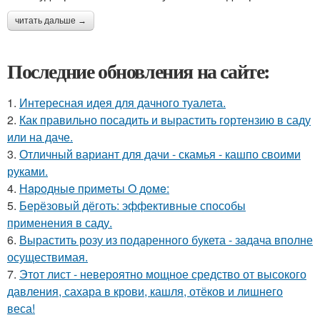
читать дальше →
Последние обновления на сайте:
1.
Интересная идея для дачного туалета.
2.
Как правильно посадить и вырастить гортензию в саду
или на даче.
3.
Отличный вариант для дачи - скамья - кашпо своими
руками.
4.
Нapoдныe пpимeты O дoмe:
5.
Берёзовый дёготь: эффективные способы
применения в саду.
6.
Вырастить розу из подаренного букета - задача вполне
осуществимая.
7.
Этот лист - невероятно мощное средство от высокого
давления, сахара в крови, кашля, отёков и лишнего
веса!